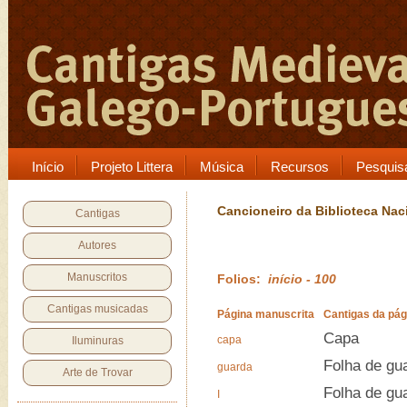
Início
Projeto Littera
Música
Recursos
Pesquis
Cancioneiro da Biblioteca Nac
Cantigas
Autores
Manuscritos
Folios:
início - 100
Cantigas musicadas
Página manuscrita
Cantigas da pág
Capa
capa
Iluminuras
Folha de gu
guarda
Arte de Trovar
Folha de gu
I