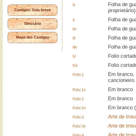
Folha de gu
Iv
proprietário)
Cantigas: Guia breve
Folha de gu
II
Glossário
Folha de gu
IIv
Folha de gu
Mapa das Cantigas
III
Folha de gu
IIIv
Folio cortad
IV
Folio cortad
IVv
Em branco, 
Folio 1
cancioneiro
Em branco
Folio 1v
Em branco
Folio 2
Em branco (
Folio 2v
Arte de trov
Folio 3
Arte de trov
Folio 3v
Arte de trov
Folio 4