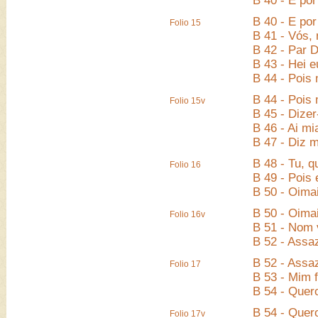
B 40 - E po
B 40 - E po
Folio 15
B 41 - Vós,
B 42 - Par 
B 43 - Hei 
B 44 - Pois
B 44 - Pois
Folio 15v
B 45 - Dizer
B 46 - Ai mi
B 47 - Diz 
B 48 - Tu, 
Folio 16
B 49 - Pois 
B 50 - Oima
B 50 - Oima
Folio 16v
B 51 - Nom 
B 52 - Assa
B 52 - Assa
Folio 17
B 53 - Mim 
B 54 - Quero
B 54 - Quero
Folio 17v