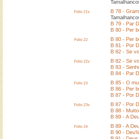
Tamalhanco
B 78 - Gram 
Folio 21v
Tamalhanco
B 79 - Par 
B 80 - Per 
B 80 - Per 
Folio 22
B 81 - Por D
B 82 - Se v
B 82 - Se v
Folio 22v
B 83 - Senho
B 84 - Par D
B 85 - O mu
Folio 23
B 86 - Per 
B 87 - Por 
B 87 - Por 
Folio 23v
B 88 - Muito
B 89 - A Deu
B 89 - A Deu
Folio 24
B 90 - Deu'l
B 91 - Deus