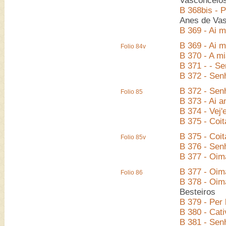
Vasconcelo
B 368bis - P
Anes de Va
B 369 - Ai 
B 369 - Ai 
Folio 84v
B 370 - A m
B 371 - - S
B 372 - Sen
B 372 - Sen
Folio 85
B 373 - Ai 
B 374 - Vej
B 375 - Coi
B 375 - Coi
Folio 85v
B 376 - Sen
B 377 - Oima
B 377 - Oima
Folio 86
B 378 - Oim
Besteiros
B 379 - Per
B 380 - Cati
B 381 - Sen