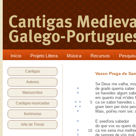
Início
Projeto Littera
Música
Recursos
Pesquis
Cantigas
Vasco Praga de Sa
Autores
Se Deus me valha, mia
de grado
querria saber
Manuscritos
se havedes algum
sab
em quanto mal m'ides f
ca
se sabor havedes
i
,
5
Cantigas musicadas
gram bem
per
éste
per
Mais
, poil'eu nom sei,
Iluminuras
E
seed'ora sabedor
Arte de Trovar
do que vos eu quero di
ca
me seria mui melho
10
de sempre de vós mal