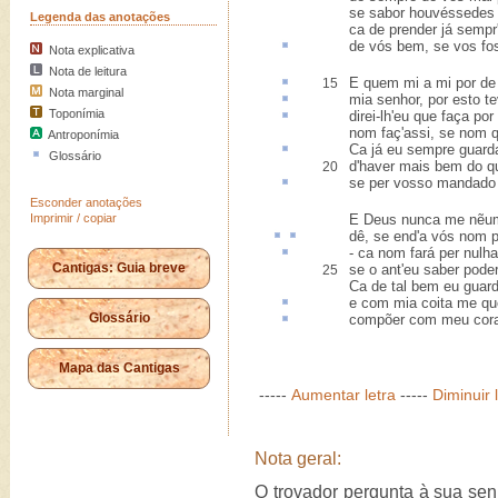
se sabor houvéssedes 
Legenda das anotações
ca de prender já sempr
de vós bem, se vos fos
Nota explicativa
Nota de leitura
E quem mi a mi por
de
15
Nota marginal
mia senhor, por esto
te
Toponímia
direi-lh'eu que faça
por
nom faç'assi, se nom q
Antroponímia
Ca já eu sempre
guarda
Glossário
d'haver mais bem do qu
20
se per vosso
mandad
Esconder anotações
Imprimir / copiar
E Deus nunca me nẽu
dê, se
end'
a vós nom
- ca nom fará
per nulh
Cantigas: Guia breve
se o ant'eu saber poder
25
Ca de tal bem eu guard
e com mia
coita
me que
Glossário
compõer
com meu cor
Mapa das Cantigas
-----
Aumentar letra
-----
Diminuir 
Nota geral:
O trovador pergunta à sua sen