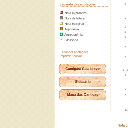
Legenda das anotações
Nota explicativa
Nota de leitura
Nota marginal
Toponímia
Antroponímia
Glossário
Esconder anotações
Imprimir / copiar
Cantigas: Guia breve
Glossário
Mapa das Cantigas
-----
Au
Nota g