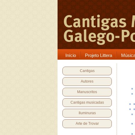
Início
Projeto Littera
Músic
Cantigas
Autores
Manuscritos
Cantigas musicadas
Iluminuras
Arte de Trovar