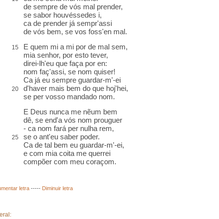
de sempre de vós mal
prender
,
se sabor houvéssedes i,
ca de prender já sempr'assi
de vós bem, se vos foss'
en
mal.
E quem mi a mi por
de mal sem
,
15
mia senhor, por esto
tever
,
direi-lh'eu que faça
por en
:
nom faç'assi, se nom quiser!
Ca já eu sempre
guardar-m'-ei
d'haver mais bem do que hoj'hei,
20
se per vosso
mandado
nom.
E Deus nunca me nẽum bem
dê, se
end'
a vós nom
prouguer
- ca nom fará
per nulha rem
,
se o ant'eu saber poder.
25
Ca de tal bem eu guardar-m'-ei,
e com mia
coita
me querrei
compõer
com meu coraçom.
mentar letra
-----
Diminuir letra
eral: