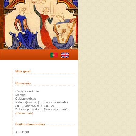
Nota geral
Descrição
Cantiga de Amor
Mestria
Cobras doblas
Palavra(s)-rima: (v. 5 de cada estrofe)
i
(I, II),
guardar-m'-ei
(III, IV)
Palavra perduda: v. 7 de cada estrofe
(Saber mais)
Fontes manuscritas
A 8, B 98