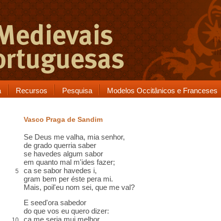
a
Recursos
Pesquisa
Modelos Occitânicos e Franceses
Vasco Praga de Sandim
Se Deus me valha, mia senhor,
de grado
querria saber
se havedes algum
sabor
em quanto mal m'ides fazer;
ca
se sabor havedes
i
,
5
gram bem
per
éste
pera mi.
Mais
, poil'eu nom sei, que me val?
E
seed'ora sabedor
do que vos eu quero dizer:
ca
me seria mui melhor
10