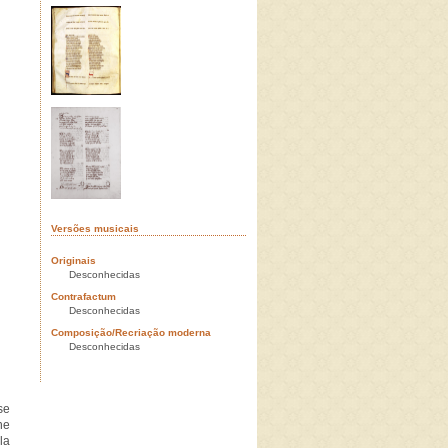
Versões musicais
Originais
Desconhecidas
Contrafactum
Desconhecidas
Composição/Recriação moderna
Desconhecidas
se
he
la