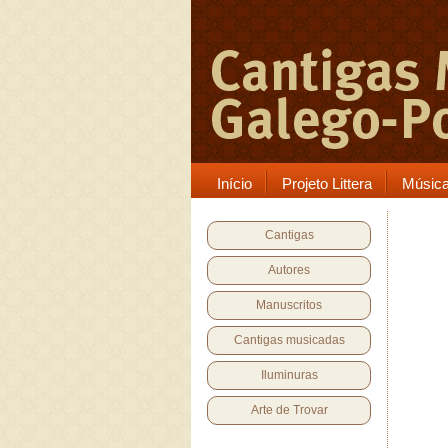
Início
Projeto Littera
Músic
Cantigas
Autores
Manuscritos
Cantigas musicadas
Iluminuras
Arte de Trovar