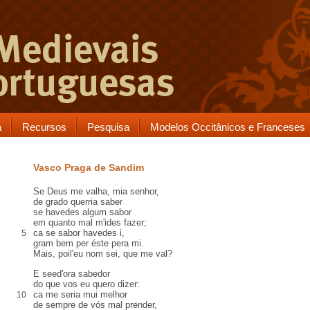
a
Recursos
Pesquisa
Modelos Occitânicos e Franceses
Vasco Praga de Sandim
Se Deus me valha, mia senhor,
de grado querria saber
se havedes algum sabor
em quanto mal m'ides fazer;
ca se sabor havedes i,
5
gram bem per éste pera mi.
Mais, poil'eu nom sei, que me val?
E seed'ora sabedor
do que vos eu quero dizer:
ca me seria mui melhor
10
de sempre de vós mal prender,