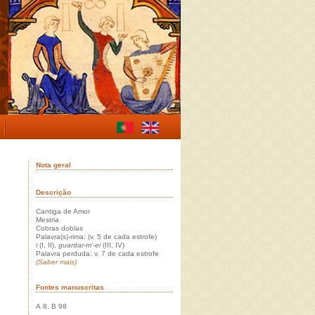
Nota geral
Descrição
Cantiga de Amor
Mestria
Cobras doblas
Palavra(s)-rima: (v. 5 de cada estrofe)
i
(I, II),
guardar-m'-ei
(III, IV)
Palavra perduda: v. 7 de cada estrofe
(Saber mais)
Fontes manuscritas
A 8, B 98