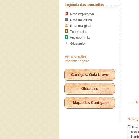
Legenda das anotações
Nota explicativa
Nota de leitura
Nota marginal
Toponímia
Antroponímia
Glossário
Ver anotações
Imprimir / copiar
Cantigas: Guia breve
Glossário
-----
Au
Mapa das Cantigas
Nota g
O trov
o caso
adiant