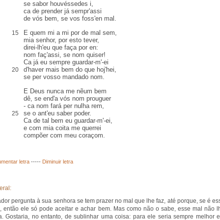
se sabor houvéssedes i,
ca de prender já sempr'assi
de vós bem, se vos foss'en mal.
E quem mi a mi por de mal sem,
15
mia senhor, por esto tever,
direi-lh'eu que faça por en:
nom faç'assi, se nom quiser!
Ca já eu sempre guardar-m'-ei
d'haver mais bem do que hoj'hei,
20
se per vosso mandado nom.
E Deus nunca me nẽum bem
dê, se end'a vós nom prouguer
- ca nom fará per nulha rem,
se o ant'eu saber poder.
25
Ca de tal bem eu guardar-m'-ei,
e com mia coita me querrei
compõer com meu coraçom.
mentar letra
-----
Diminuir letra
eral:
ador pergunta à sua senhora se tem prazer no mal que lhe faz, até porque, se é es
, então ele só pode aceitar e achar bem. Mas como não o sabe, esse mal não l
a. Gostaria, no entanto, de sublinhar uma coisa: para ele seria sempre melhor e