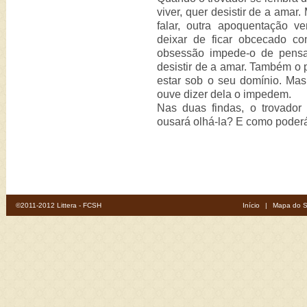
viver, quer desistir de a amar
falar, outra apoquentação ve
deixar de ficar obcecado c
obsessão impede-o de pensar
desistir de a amar. Também o 
estar sob o seu domínio. Ma
ouve dizer dela o impedem.
Nas duas findas, o trovador 
ousará olhá-la? E como poderá
©2011-2012 Littera - FCSH
Início
|
Mapa do S