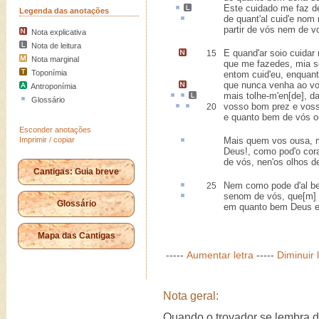
Este cuidado me faz
d
Legenda das anotações
de
quant'al
cuid'e nom 
partir de vós nem de v
Nota explicativa
Nota de leitura
E quand'ar
soio
cuidar 
15
Nota marginal
que me fazedes, mia se
Toponímia
entom cuid'eu, enquant'
que nunca venha ao v
Antroponímia
mais
tolhe
-m'en[de]
,
d
Glossário
vosso bom
prez
e vos
20
e quanto bem de vós o
Esconder anotações
Imprimir / copiar
Mais quem vos ousa, 
Deus!, como pod'o cor
de vós, nen'os olhos d
Cantigas: Guia breve
Nem como pode
d'al
b
25
senom de vós, que[m]
Glossário
em quanto bem Deus e
Mapa das Cantigas
-----
Aumentar letra
-----
Diminuir 
Nota geral:
Quando o trovador se lembra d