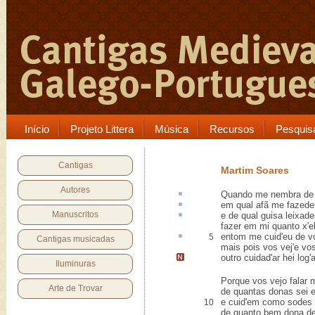
Início
Projeto Littera
Música
Recursos
Pesquis
Cantigas
Martim Soares
Autores
Quando me
nembra
de 
em qual
afã
me fazedes
Manuscritos
e de qual
guisa
leixad
fazer em mi quanto x'el
entom me cuid'eu de 
5
Cantigas musicadas
mais pois vos vej'e vos
outro cuidad'ar hei log'
Iluminuras
Porque vos vejo falar 
Arte de Trovar
de quantas donas sei e
e cuid'em como sodes
10
de quanto bem dona de