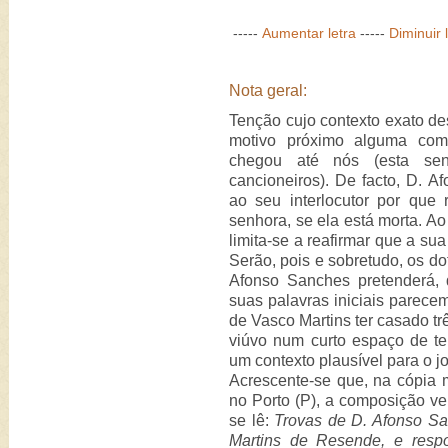
-----
Aumentar letra
-----
Diminuir 
Nota geral:
Tenção cujo contexto exato d
motivo próximo alguma com
chegou até nós (esta se
cancioneiros). De facto, D. 
ao seu interlocutor por que 
senhora, se ela está morta. Ao
limita-se a reafirmar que a su
Serão, pois e sobretudo, os do
Afonso Sanches pretenderá,
suas palavras iniciais parecem
de Vasco Martins ter casado tr
viúvo num curto espaço de te
um contexto plausível para o 
Acrescente-se que, na cópia 
no Porto (P), a composição 
se lê:
Trovas de D. Afonso San
Martins de Resende, e resp