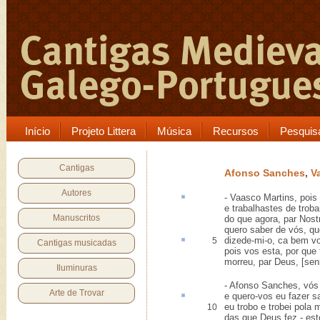
Início
Projeto Littera
Música
Recursos
Pesquis
Cantigas
Afonso Sanches
,
V
Autores
- Vaasco Martins, poi
e trabalhastes de troba
Manuscritos
do que agora, par Nost
quero saber de vós, qu
dizede-mi-o,
ca
bem vo
5
Cantigas musicadas
pois vos esta, por que 
morreu, par Deus, [sen
Iluminuras
- Afonso Sanches, vós
Arte de Trovar
e quero-vos eu
fazer s
eu trobo e trobei pola 
10
das que Deus fez - est