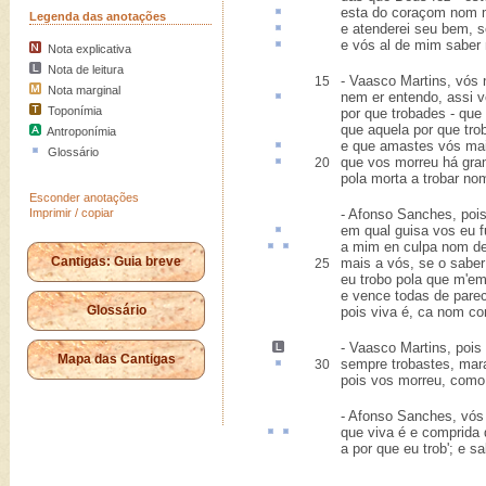
esta do coraçom nom
Legenda das anotações
e
atenderei
seu bem, se
e vós
al
de mim saber 
Nota explicativa
Nota de leitura
- Vaasco Martins, vós
15
Nota marginal
nem
er
entendo, assi v
Toponímia
por que trobades - que 
que aquela por que tro
Antroponímia
e que amastes vós
mai
Glossário
que vos morreu há gra
20
pola morta a trobar n
Esconder anotações
Imprimir / copiar
- Afonso Sanches, poi
em qual
guisa
vos eu f
a mim
en
culpa nom 
Cantigas: Guia breve
mais a vós, se o sabe
25
eu trobo pola que m'e
e vence todas de pare
Glossário
pois viva é, ca nom c
- Vaasco Martins,
pois
Mapa das Cantigas
sempre trobastes,
mara
30
pois vos morreu, com
- Afonso Sanches, vó
que viva é e
comprida
a por que eu trob'; e s