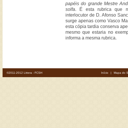
papéis do grande Mestre An
solfa
. É esta rubrica que n
interlocutor de D. Afonso San
surge apenas como Vasco Marti
esta cópia tardia conserva ape
mesmo que estaria no exemp
informa a mesma rubrica.
©2011-2012 Littera - FCSH
Início
|
Mapa do S