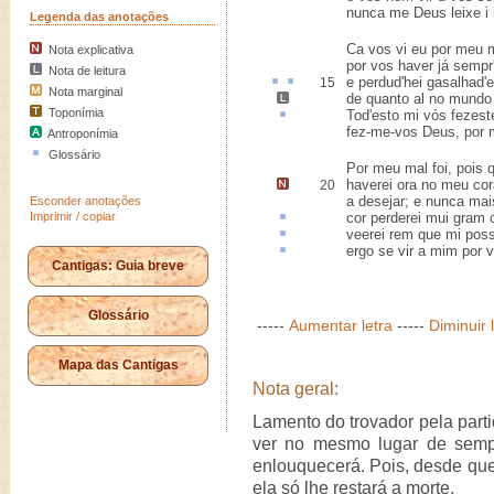
nunca me Deus leixe i 
Legenda das anotações
Ca vos vi eu por meu m
Nota explicativa
por vos haver já sempr'
Nota de leitura
e
perdud
'hei gasalhad'
15
Nota marginal
de quanto al no mund
Toponímia
Tod'esto
mi vós fezeste
fez-me-vos Deus, por 
Antroponímia
Glossário
Por meu mal foi, pois 
haverei
ora
no meu co
20
a desejar; e nunca ma
Esconder anotações
Imprimir / copiar
cor
perderei mui gram 
veerei
rem
que mi poss
ergo
se vir a mim por v
Cantigas: Guia breve
Glossário
-----
Aumentar letra
-----
Diminuir 
Mapa das Cantigas
Nota geral:
Lamento do trovador pela part
ver no mesmo lugar de semp
enlouquecerá. Pois, desde qu
ela só lhe restará a morte.