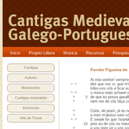
Início
Projeto Littera
Música
Recursos
Pesquis
Cantigas
Fernão Figueira d
Autores
Ai mia senhor! sempr'e
des que vos vi, que m'
Manuscritos
irdes-vos vós e ficar e
u
nunca mais acharei
de que eu possa
gasal
5
Cantigas musicadas
nem me de vós faça
c
Iluminuras
Coita,
de pram
, já eu 
e nom m'atrevo sem v
Arte de Trovar
E seede
fix
que
'nsand
pois eu de vós os meus
10
e vos nom vir u vos
so