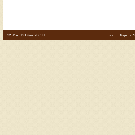
©2011-2012 Littera - FCSH
Início
|
Mapa do S