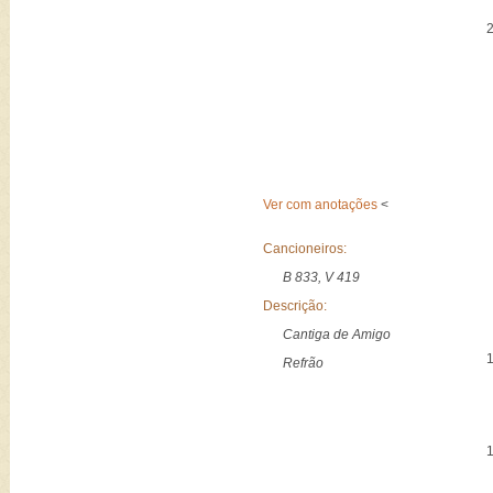
Ver com anotações
<
Cancioneiros:
B 833, V 419
Descrição:
Cantiga de Amigo
Refrão