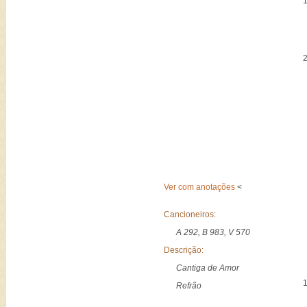
Ver com anotações
<
Cancioneiros:
A 292, B 983, V 570
Descrição:
Cantiga de Amor
Refrão