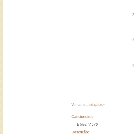
Ver com anotações
<
Cancioneiros:
B 988, V 576
Descrição: