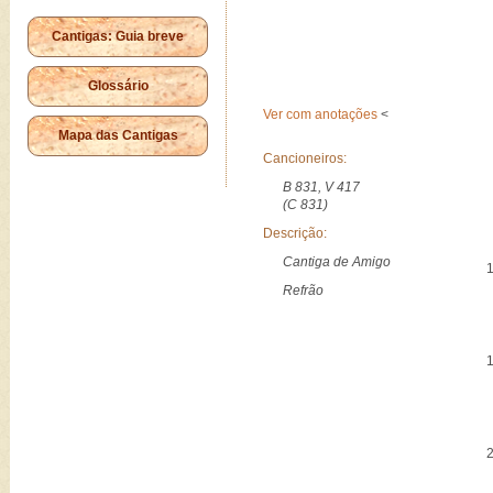
Cantigas: Guia breve
Glossário
Ver com anotações
<
Mapa das Cantigas
Cancioneiros:
B 831, V 417
(C 831)
Descrição:
Cantiga de Amigo
Refrão