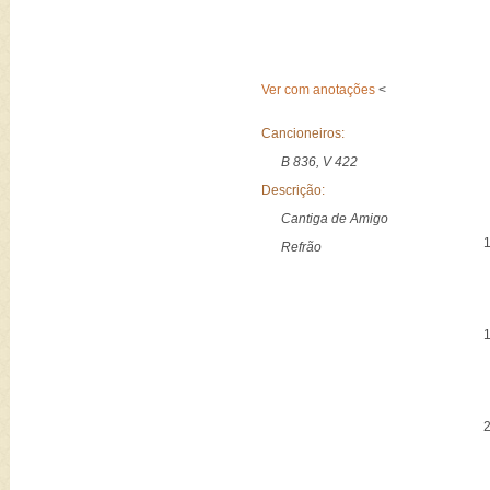
Ver com anotações
<
Cancioneiros:
B 836, V 422
Descrição:
Cantiga de Amigo
Refrão