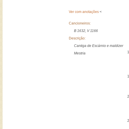
Ver com anotações
<
Cancioneiros:
B 1632, V 1166
Descrição:
Cantiga de Escárnio e maldizer
Mestria