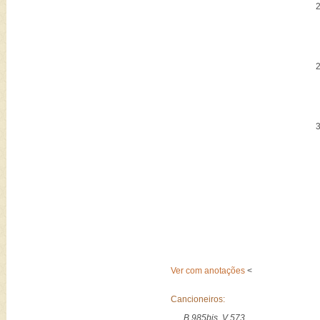
Ver com anotações
<
Cancioneiros:
B 985bis, V 573