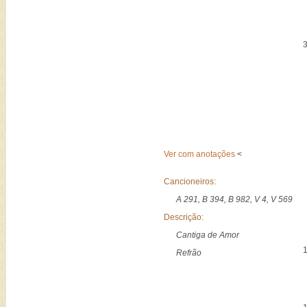
Ver com anotações
<
Cancioneiros:
A 291, B 394, B 982, V 4, V 569
Descrição:
Cantiga de Amor
Refrão