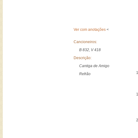
Ver com anotações
<
Cancioneiros:
B 832, V 418
Descrição:
Cantiga de Amigo
Refrão