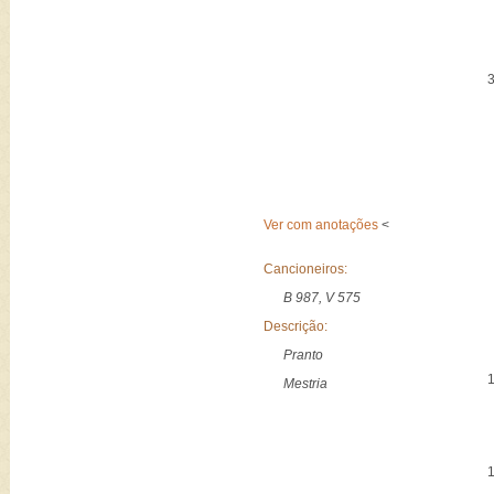
Ver com anotações
<
Cancioneiros:
B 987, V 575
Descrição:
Pranto
Mestria