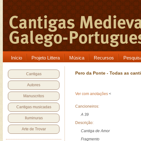
Início
Projeto Littera
Música
Recursos
Pesquis
Pero da Ponte - Todas as cant
Cantigas
Autores
Ver com anotações
<
Manuscritos
Cancioneiros:
Cantigas musicadas
A 39
Iluminuras
Descrição:
Arte de Trovar
Cantiga de Amor
Fragmento