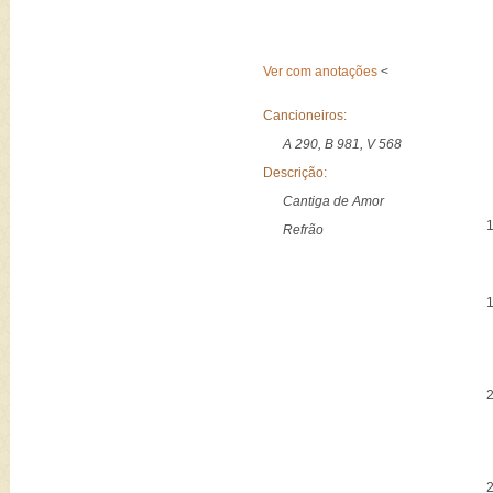
Ver com anotações
<
Cancioneiros:
A 290, B 981, V 568
Descrição:
Cantiga de Amor
Refrão