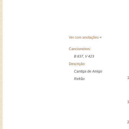
Ver com anotações
<
Cancioneiros:
B 837, V 423
Descrição:
Cantiga de Amigo
Refrão