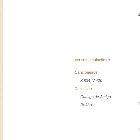
Ver com anotações
<
Cancioneiros:
B 834, V 420
Descrição:
Cantiga de Amigo
Refrão