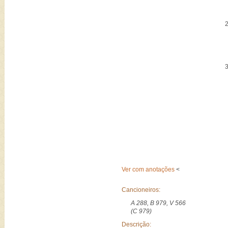
Ver com anotações
<
Cancioneiros:
A 288, B 979, V 566
(C 979)
Descrição: