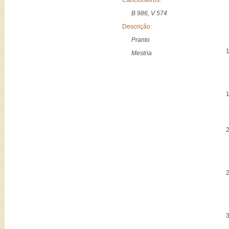
Cancioneiros:
B 986, V 574
Descrição:
Pranto
Mestria