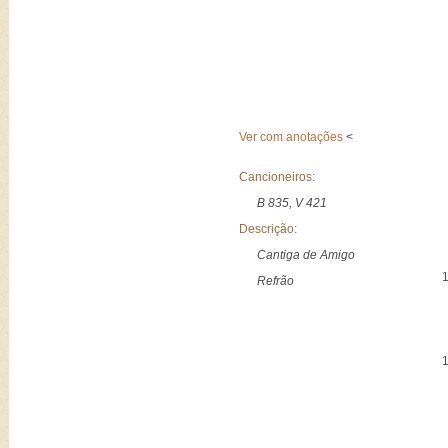
Ver com anotações
<
Cancioneiros:
B 835, V 421
Descrição:
Cantiga de Amigo
Refrão