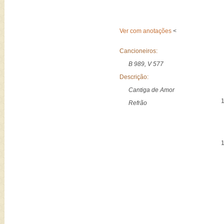
Ver com anotações
<
Cancioneiros:
B 989, V 577
Descrição:
Cantiga de Amor
Refrão