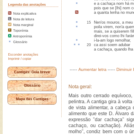
e a cachaça
nom há m
Legenda das anotações
pois que se [lhi] nom c
a quanta
lenha no mund
Nota explicativa
Nota de leitura
Nen'os mouros,
a meu 
15
Nota marginal
poila virem, non'a
quer
Toponímia
mais, se a quiserem fil
direi-vos como lhi fará
Antroponímia
i-la-am logo
remolhar
,
Glossário
ca assi
soem
adubar
20
a cachaça, quando lha
Esconder anotações
Imprimir / copiar
-----
Aumentar letra
-----
Diminuir 
Cantigas: Guia breve
Glossário
Nota geral:
Mais outro cerrado equívoco,
Mapa das Cantigas
pelintra. A cantiga gira à volt
de vista alimentar, a cabeça
alimento que este D. Álvaro 
expressão "dar cachaça" sign
cachaço, ou cachação). Aliás
molho", condiz bem com o ún