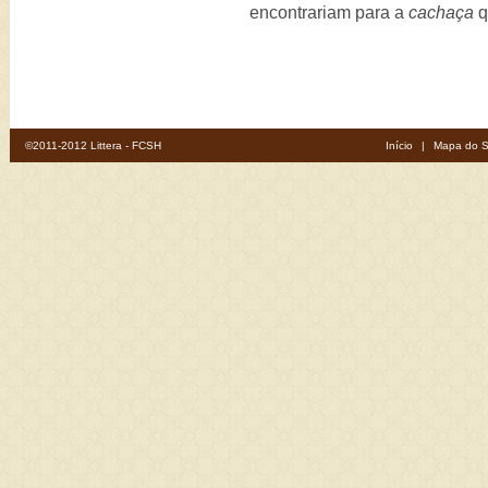
encontrariam para a
cachaça
q
©2011-2012 Littera - FCSH
Início
|
Mapa do S