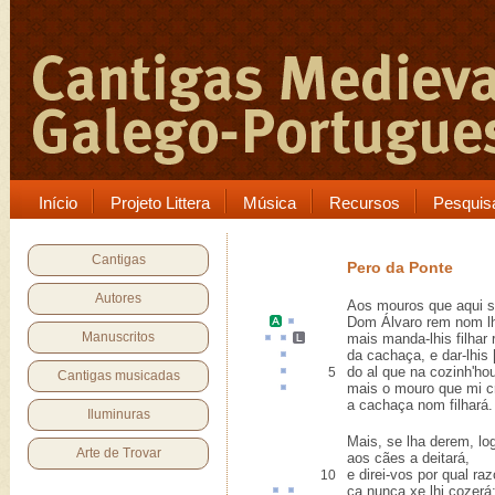
Início
Projeto Littera
Música
Recursos
Pesquis
Cantigas
Pero da Ponte
Autores
Aos mouros que aqui 
Dom Álvaro
rem nom
l
Manuscritos
mais manda-lhis
filhar
da
cachaça
, e dar-lhis
do
al
que na cozinh'hou
5
Cantigas musicadas
mais o mouro que mi
c
a cachaça nom filhará.
Iluminuras
Mais, se lha derem, lo
Arte de Trovar
aos cães a deitará,
e direi-vos por qual ra
10
ca nunca
xe
lhi cozerá