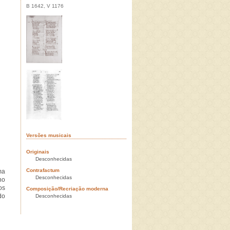
B 1642, V 1176
Versões musicais
Originais
Desconhecidas
Contrafactum
ma
Desconhecidas
no
os
Composição/Recriação moderna
do
Desconhecidas