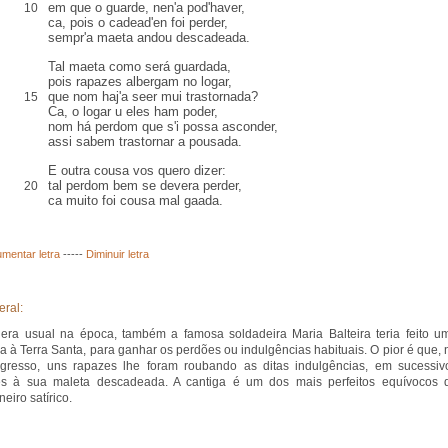
em que o guarde, nen'a pod'haver,
10
ca,
pois o cadead'
en
foi perder,
sempr'a maeta andou descadeada.
Tal maeta como será guardada,
pois
rapazes
albergam no logar,
que nom haj'a seer mui
trastornada
?
15
Ca, o logar
u
eles ham poder,
nom há perdom que s'i possa
asconder
,
assi sabem trastornar a
pousada
.
E outra cousa vos quero dizer:
tal perdom bem se devera perder
,
20
ca muito foi cousa mal
gaada
.
mentar letra
-----
Diminuir letra
eral:
ra usual na época, também a famosa soldadeira Maria Balteira teria feito u
a à Terra Santa, para ganhar os perdões ou indulgências habituais. O pior é que, 
gresso, uns rapazes lhe foram roubando as ditas indulgências, em sucessiv
es à sua maleta descadeada. A cantiga é um dos mais perfeitos equívocos 
eiro satírico.