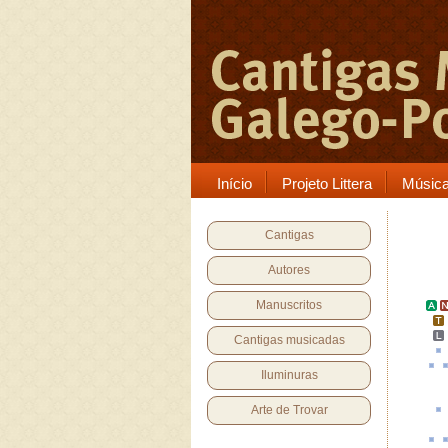
Início
Projeto Littera
Músic
Cantigas
Autores
Manuscritos
Cantigas musicadas
Iluminuras
Arte de Trovar