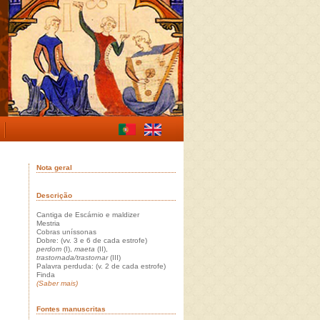
Nota geral
Descrição
Cantiga de Escárnio e maldizer
Mestria
Cobras uníssonas
Dobre: (vv. 3 e 6 de cada estrofe)
perdom
(I),
maeta
(II),
trastornada/trastornar
(III)
Palavra perduda: (v. 2 de cada estrofe)
Finda
(Saber mais)
Fontes manuscritas