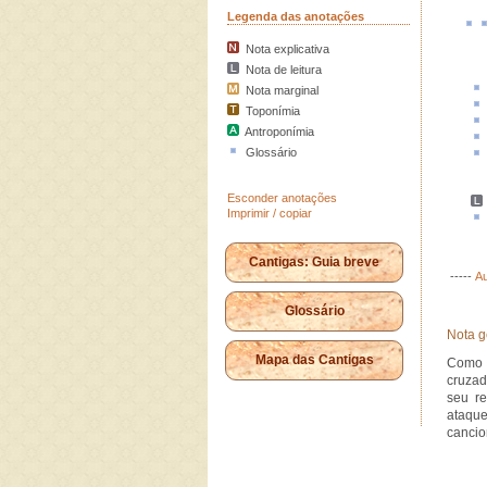
Legenda das anotações
Nota explicativa
Nota de leitura
Nota marginal
Toponímia
Antroponímia
Glossário
Esconder anotações
Imprimir / copiar
Cantigas: Guia breve
-----
Au
Glossário
Nota g
Mapa das Cantigas
Como e
cruzad
seu re
ataqu
cancion