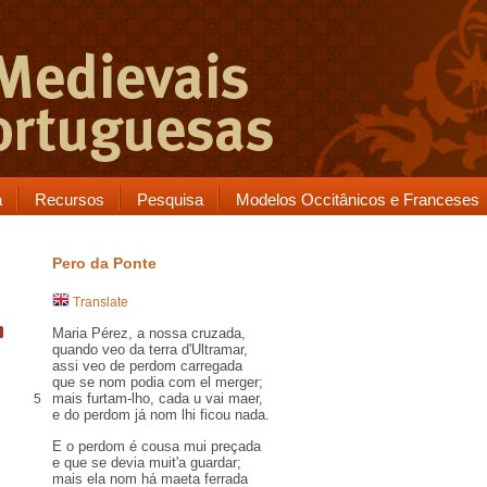
a
Recursos
Pesquisa
Modelos Occitânicos e Franceses
Pero da Ponte
Translate
Maria Pérez
,
a nossa cruzada
,
quando veo da terra d'
Ultramar
,
assi veo de
perdom
carregada
que se nom podia com el
merger
;
mais furtam-lho,
cada u
vai
maer
,
5
e do perdom já nom lhi ficou nada.
E o perdom é cousa mui
preçada
e que se devia muit'a guardar;
mais ela nom há
maeta
ferrada