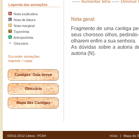
-----
Aumentar letra
-----
Diminuir 
Legenda das anotações
Nota explicativa
Nota geral:
Nota de leitura
Nota marginal
Fragmento de uma cantiga perd
Toponímia
seus chorosos olhos, pedindo-
Antroponímia
olharem enfim a sua senhora.
Glossário
As dúvidas sobre a autoria de
autoria (N).
Esconder anotações
Imprimir / copiar
Cantigas: Guia breve
Glossário
Mapa das Cantigas
©2011-2012 Littera - FCSH
Início
|
Mapa do S