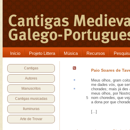
Início
Projeto Littera
Música
Recursos
Pesquis
Cantigas
Paio Soares de Tav
Autores
Meus olhos, gram
coit
me dades vós, que sem
Manuscritos
chorades; mais já
des 
meus olhos, por Nostr
nom choredes, que ve
5
Cantigas musicadas
a dona por que chorad
Iluminuras
[...]
Arte de Trovar