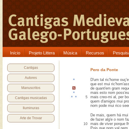
Início
Projeto Littera
Música
Recursos
Pesquis
Cantigas
Pero da Ponte
Autores
D'um tal
ric'home
ouç'e
que est mui ric'hom'as
Manuscritos
de quant'em gram requ
mais
esto
nom poss'eu 
mais creo-mi
al
,
per bo
5
Cantigas musicadas
quem d'amigos mui pro
nom pode mui rico seer
Iluminuras
De mais, quem há mui
Arte de Trovar
de fazer alg'e o nom fa
mais de viver porque lh
10
Pois que nom val nem 