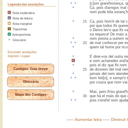
[c]om grand'
estança
, 
Legenda das anotações
Ca
, pois d'amigos mal 
nom pode bõa estanç'h
Nota explicativa
Nota de leitura
Ca, pois hom'é de tal
c
15
Nota marginal
por que todos lhi quer
Toponímia
o Demo lev'o que lhi va
sa requeza! De mais 
Antroponímia
nom
presta
a outrem n
Glossário
de mal conhocer
per
es
20
quem tal home por ric
Esconder anotações
Imprimir / copiar
E direi-vos del outra
r
e nom acharedes end'a
pois el diz que
lhi nom
Cantigas: Guia breve
de dizerem del mal ne
25
jamais del nom
atender
bom
feit[o]
, e sempr'o
Glossário
por cousa que nom va
Mas,
pero
lh'eu grand'h
Mapa das Cantigas
que há el mais do que 
30
pois s'
end
'el nom ajud
-----
Aumentar letra
-----
Diminuir 