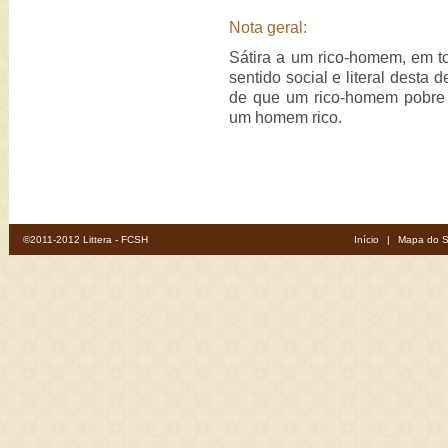
Nota geral:
Sátira a um rico-homem, em t
sentido social e literal desta 
de que um rico-homem pobre
um homem rico.
©2011-2012 Littera - FCSH
Início
|
Mapa do S