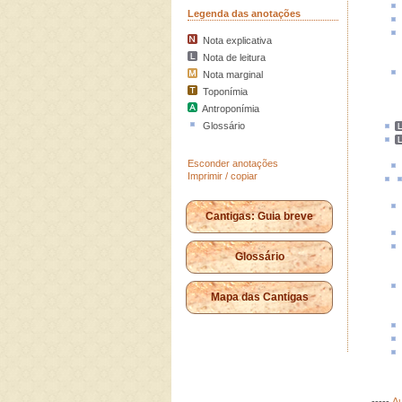
Legenda das anotações
Nota explicativa
Nota de leitura
Nota marginal
Toponímia
Antroponímia
Glossário
Esconder anotações
Imprimir / copiar
Cantigas: Guia breve
Glossário
Mapa das Cantigas
-----
Au