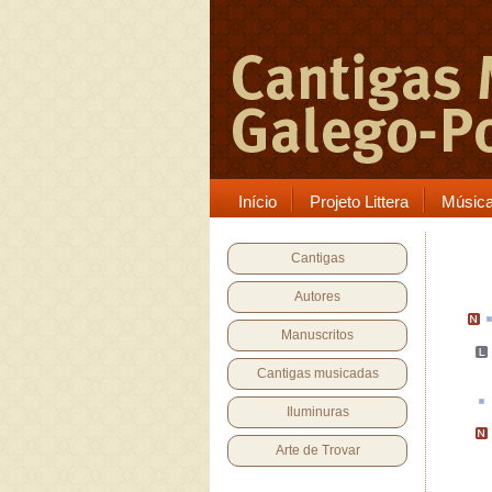
Início
Projeto Littera
Músic
Cantigas
Autores
Manuscritos
Cantigas musicadas
Iluminuras
Arte de Trovar