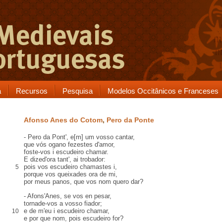
a
Recursos
Pesquisa
Modelos Occitânicos e Franceses
Afonso Anes do Cotom
,
Pero da Ponte
- Pero da Pont', e[m] um vosso cantar,
que vós
ogano
fezestes d'amor,
foste-vos i escudeiro chamar.
E dized'ora tant', ai
trobador
:
pois vos escudeiro chamastes i,
5
porque vos queixades ora de mi,
por meus
panos
, que vos nom quero dar?
- Afons'Anes, se vos en pesar,
tornade-vos a vosso fiador;
e de m'eu i escudeiro chamar,
10
e por que nom, pois escudeiro for?