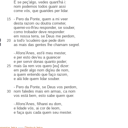
E se peç'algo, vedes
quant'há i
:
nom podemos todos
guarir
assi
come vós, que guarides per
lidar
.
- Pero da Ponte, quem a mi veer
15
desta razom ou doutra
cometer
,
querrei-vo-lh'eu responder, se souber,
como trobador deve responder:
em nossa terra, se Deus me perdom,
a tod'o 'scudeiro que pede
dom
20
as mais das gentes lhe chamam
segrel
.
- Afons'Anes, est'é meu
mester,
e per
esto
dev'eu a
guarecer
e per servir donas quanto poder;
mais ũa
rem
vos quero [eu] dizer:
25
em pedir algo nom dig'eu de nom,
a quem entendo que
faço razom
,
e
alá
lide quem lidar souber.
- Pero da Ponte, se Deus vos perdom,
nom faledes mais em armas,
ca
nom
30
vos está bem, esto sabe quem quer.
- Afons'Anes,
filharei eu dom
,
e lidade vós, ai
cor
de leom,
e faça
quis cada quem
seu mester.
mentar letra
-----
Diminuir letra