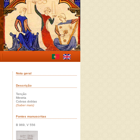
Nota geral
Descrição
Tenção
Mestria
Cobras doblas
(Saber mais)
Fontes manuscritas
B 969, V 556