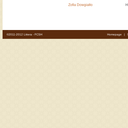
Zofia Dowgiałło
H
©2011-2012 Littera - FCSH
Homepage
|