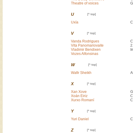
Theatre of voices
G
U
[^ top]
Uxía
C
V
[^ top]
Vanda Rodrigues
C
Vita Panomariovaite
2
Vladimir Bendixen
I
Vozes Alfonsinas
W
[^ top]
Wafir Sheikh
A
X
[^ top]
Xan Xove
G
Xoán Eiriz
C
Xurxo Romaní
C
Y
[^ top]
Yuri Daniel
C
Z
[^ top]