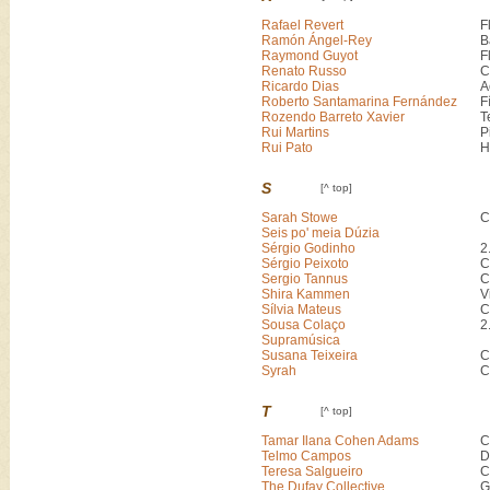
Rafael Revert
F
Ramón Ángel-Rey
B
Raymond Guyot
F
Renato Russo
C
Ricardo Dias
A
Roberto Santamarina Fernández
F
Rozendo Barreto Xavier
T
Rui Martins
P
Rui Pato
H
S
[^ top]
Sarah Stowe
C
Seis po' meia Dúzia
Sérgio Godinho
2
Sérgio Peixoto
C
Sergio Tannus
C
Shira Kammen
V
Sílvia Mateus
C
Sousa Colaço
2
Supramúsica
Susana Teixeira
C
Syrah
C
T
[^ top]
Tamar Ilana Cohen Adams
C
Telmo Campos
D
Teresa Salgueiro
C
The Dufay Collective
G