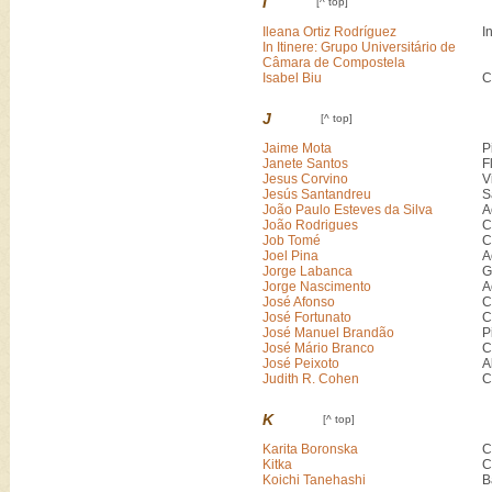
I
[^ top]
Ileana Ortiz Rodríguez
I
In Itinere: Grupo Universitário de
Câmara de Compostela
Isabel Biu
C
J
[^ top]
Jaime Mota
P
Janete Santos
F
Jesus Corvino
V
Jesús Santandreu
S
João Paulo Esteves da Silva
A
João Rodrigues
C
Job Tomé
C
Joel Pina
A
Jorge Labanca
G
Jorge Nascimento
A
José Afonso
C
José Fortunato
C
José Manuel Brandão
P
José Mário Branco
C
José Peixoto
A
Judith R. Cohen
C
K
[^ top]
Karita Boronska
C
Kitka
C
Koichi Tanehashi
B