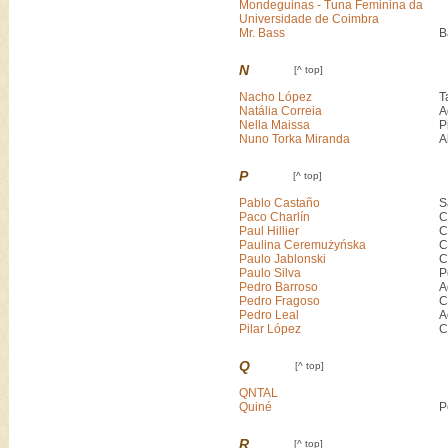
Mondeguinas - Tuna Feminina da
Universidade de Coimbra
Mr. Bass
B
N
[^ top]
Nacho López
T
Natália Correia
A
Nella Maissa
P
Nuno Torka Miranda
A
P
[^ top]
Pablo Castaño
S
Paco Charlín
C
Paul Hillier
C
Paulina Ceremużyńska
C
Paulo Jablonski
C
Paulo Silva
P
Pedro Barroso
A
Pedro Fragoso
C
Pedro Leal
A
Pilar López
C
Q
[^ top]
QNTAL
Quiné
P
R
[^ top]