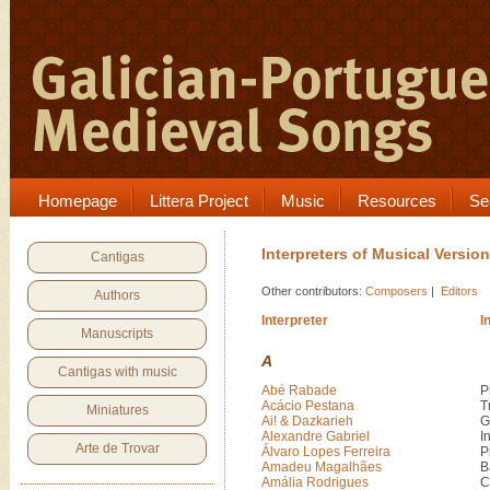
Homepage
Littera Project
Music
Resources
Se
Interpreters of Musical Versio
Cantigas
Other contributors:
Composers
|
Editors
Authors
Interpreter
I
Manuscripts
A
Cantigas with music
Abé Rabade
P
Acácio Pestana
T
Miniatures
Ai! & Dazkarieh
G
Alexandre Gabriel
I
Arte de Trovar
Álvaro Lopes Ferreira
P
Amadeu Magalhães
B
Amália Rodrigues
C