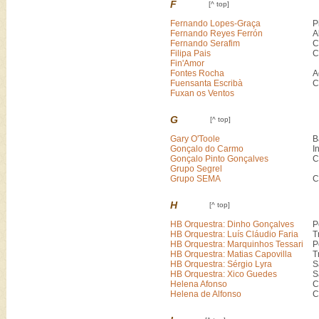
F
[^ top]
Fernando Lopes-Graça
P
Fernando Reyes Ferrón
A
Fernando Serafim
C
Filipa Pais
C
Fin'Amor
Fontes Rocha
A
Fuensanta Escribà
C
Fuxan os Ventos
G
[^ top]
Gary O'Toole
B
Gonçalo do Carmo
I
Gonçalo Pinto Gonçalves
C
Grupo Segrel
Grupo SEMA
C
H
[^ top]
HB Orquestra: Dinho Gonçalves
P
HB Orquestra: Luís Cláudio Faria
T
HB Orquestra: Marquinhos Tessari
P
HB Orquestra: Matias Capovilla
T
HB Orquestra: Sérgio Lyra
S
HB Orquestra: Xico Guedes
S
Helena Afonso
C
Helena de Alfonso
C