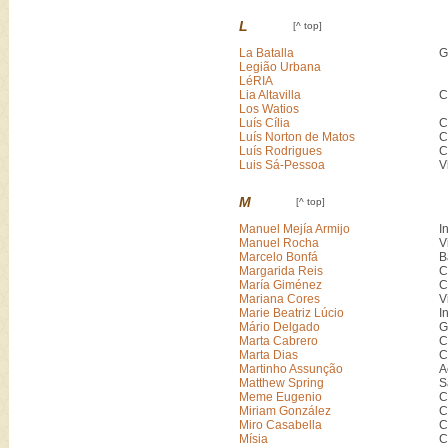
L
[^ top]
La Batalla
G
Legião Urbana
LéRIA
Lia Altavilla
C
Los Watios
Luís Cília
C
Luís Norton de Matos
C
Luís Rodrigues
C
Luis Sá-Pessoa
V
M
[^ top]
Manuel Mejía Armijo
I
Manuel Rocha
V
Marcelo Bonfá
B
Margarida Reis
C
María Giménez
C
Mariana Cores
V
Marie Beatriz Lúcio
I
Mário Delgado
G
Marta Cabrero
C
Marta Dias
C
Martinho Assunção
A
Matthew Spring
S
Meme Eugenio
C
Miriam González
C
Miro Casabella
C
Mísia
C