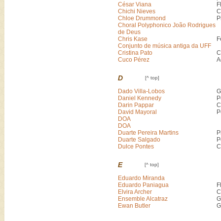
César Viana
F
Chichi Nieves
C
Chloe Drummond
P
Choral Polyphonico João Rodrigues
de Deus
Chris Kase
F
Conjunto de música antiga da UFF
Cristina Pato
C
Cuco Pérez
A
D
[^ top]
Dado Villa-Lobos
G
Daniel Kennedy
P
Darin Pappar
C
David Mayoral
P
DOA
DOA
Duarte Pereira Martins
P
Duarte Salgado
P
Dulce Pontes
C
E
[^ top]
Eduardo Miranda
Eduardo Paniagua
F
Elvira Archer
C
Ensemble Alcatraz
G
Ewan Butler
G