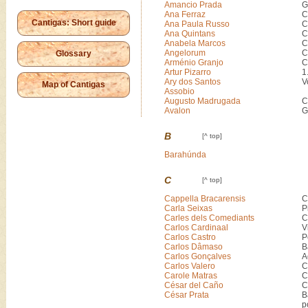
Amancio Prada
G
Ana Ferraz
C
Cantigas: Short guide
Ana Paula Russo
C
Ana Quintans
C
Anabela Marcos
C
Angelorum
C
Glossary
Arménio Granjo
C
Artur Pizarro
1
Ary dos Santos
V
Map of Cantigas
Assobio
Augusto Madrugada
C
Avalon
G
B
[^ top]
Barahúnda
C
[^ top]
Cappella Bracarensis
C
Carla Seixas
P
Carles dels Comediants
C
Carlos Cardinaal
V
Carlos Castro
P
Carlos Dâmaso
B
Carlos Gonçalves
A
Carlos Valero
C
Carole Matras
C
César del Caño
C
César Prata
B
p