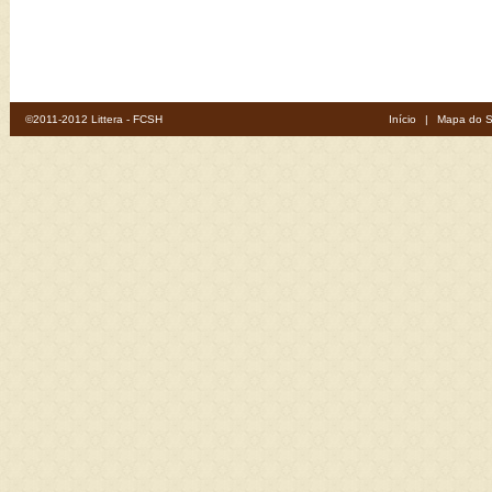
©2011-2012 Littera - FCSH
Início
|
Mapa do S