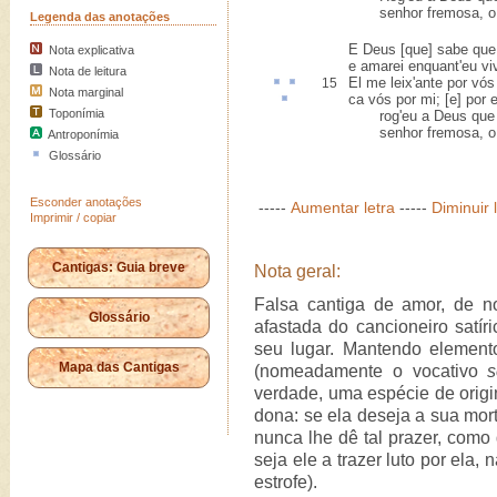
senhor fremosa, o q
Legenda das anotações
E Deus [que] sabe que
Nota explicativa
e amarei enquant'eu viv
Nota de leitura
El me leix'
ante
por vós
15
Nota marginal
ca
vós por mi; [e] por
Toponímia
rog'eu a Deus que n
senhor fremosa, o q
Antroponímia
Glossário
Esconder anotações
-----
Aumentar letra
-----
Diminuir 
Imprimir / copiar
Cantigas: Guia breve
Nota geral:
Falsa cantiga de amor, de n
Glossário
afastada do cancioneiro satír
seu lugar. Mantendo elemento
Mapa das Cantigas
(nomeadamente o vocativo
s
verdade, uma espécie de orig
dona: se ela deseja a sua mor
nunca lhe dê tal prazer, como 
seja ele a trazer luto por ela,
estrofe).