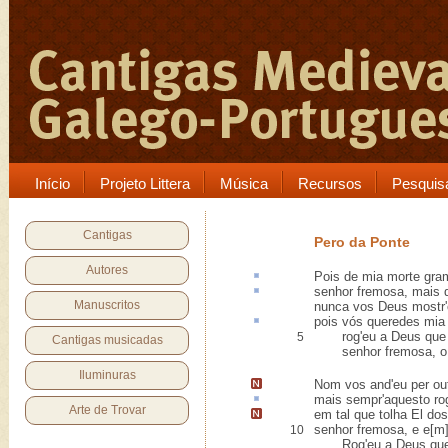
Início
Projeto Littera
Música
Recursos
Pesquis
Cantigas
Pero da Ponte
Autores
Pois de mia morte gr
senhor fremosa,
mais 
Manuscritos
nunca vos Deus mostr'
pois vós queredes mia 
rog'eu a Deus que n
5
Cantigas musicadas
senhor fremosa, o q
Iluminuras
Nom vos and'eu per out
mais sempr'
aquesto
ro
Arte de Trovar
em tal que tolha El do
senhor fremosa, e e[m
10
Rog'eu a Deus que 