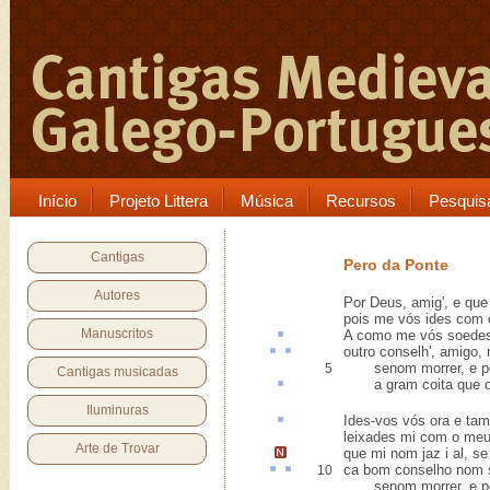
Início
Projeto Littera
Música
Recursos
Pesquis
Cantigas
Pero da Ponte
Autores
Por Deus, amig', e que
pois me vós ides com e
Manuscritos
A como me vós
soede
outro
conselh
', amigo,
senom morrer, e poi
5
Cantigas musicadas
a gram
coita
que o
Iluminuras
Ides-vos vós ora e tam
leixades mi com o me
Arte de Trovar
que mi nom jaz i al, s
ca
bom conselho nom 
10
senom morrer, e poi