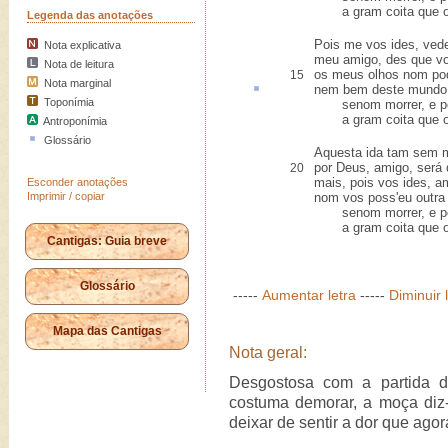
a gram coita que ora
Legenda das anotações
Pois me vos ides, ved
Nota explicativa
meu amigo, des que vo
Nota de leitura
os meus olhos nom po
15
Nota marginal
nem bem deste mund
Toponímia
senom morrer, e poi
a gram coita que ora
Antroponímia
Glossário
Aquesta ida tam sem m
por Deus, amigo, será 
20
mais, pois vos ides, a
Esconder anotações
Imprimir / copiar
nom vos poss'eu outra 
senom morrer, e poi
a gram coita que ora
Cantigas: Guia breve
Glossário
-----
Aumentar letra
-----
Diminuir 
Mapa das Cantigas
Nota geral:
Desgostosa com a partida d
costuma demorar, a moça diz-
deixar de sentir a dor que agor