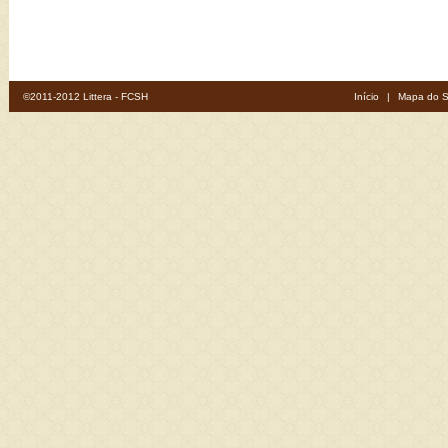
©2011-2012 Littera - FCSH
Início
|
Mapa do S