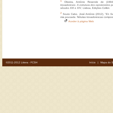
1
Oliveira, António Resende de (199
trovadoresco. A estrutura dos cancioneiros p
séculos XIII e XIV
, Lisboa, Edições Colibri.
2
Souto Cabo, José António (2012), "
En Sa
mia pousada.
Nótulas trovadorescas compost
Aceder à página Web
©2011-2012 Littera - FCSH
Início
|
Mapa do S