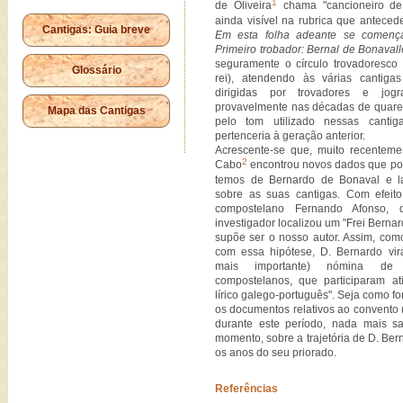
1
de Oliveira
chama "cancioneiro de 
ainda visível na rubrica que antece
Cantigas: Guia breve
Em esta folha adeante se comença
Primeiro trobador: Bernal de Bonavall
seguramente o círculo trovadoresco 
Glossário
rei), atendendo às várias cantiga
dirigidas por trovadores e jogr
provavelmente nas décadas de quaren
Mapa das Cantigas
pelo tom utilizado nessas canti
pertenceria à geração anterior.
Acrescente-se que, muito recenteme
2
Cabo
encontrou novos dados que pod
temos de Bernardo de Bonaval e la
sobre as suas cantigas. Com efeito
compostelano Fernando Afonso, 
investigador localizou um "Frei Bernar
supõe ser o nosso autor. Assim, com
com essa hipótese, D. Bernardo vi
mais importante) nómina de re
compostelanos, que participaram a
lírico galego-português". Seja como f
os documentos relativos ao convento
durante este período, nada mais 
momento, sobre a trajetória de D. Be
os anos do seu priorado.
Referências