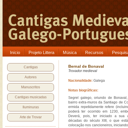
Início
Projeto Littera
Música
Recursos
Pesquis
Bernal de Bonaval
Cantigas
Trovador medieval
Autores
Nacionalidade:
Galega
Manuscritos
Notas biográficas:
Cantigas musicadas
Segrel galego, oriundo de Bonaval
bairro extra-muros da Santiago de C
ermida repetidamente refere (inclui
Iluminuras
poderá ter ocorrido em 1230, embo
Deverá, pois, ter iniciado a sua 
Arte de Trovar
décadas do século XIII, o que es
colocação nos cancioneiros, iniciand