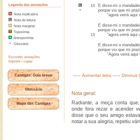
Legenda das anotações
E disse-mi o mandadei
10
porque viu que mi praz
Nota explicativa
"agora verrá aqui v
Nota de leitura
E disse-mi o mandadei
Nota marginal
porque viu que mi praz
Toponímia
"agora verrá aqui v
15
Antroponímia
Glossário
E disse-mi o mandadei
porque viu que mi praz
"Agora verrá aqui v
Esconder anotações
Imprimir / copiar
-----
Aumentar letra
-----
Diminuir 
Cantigas: Guia breve
Glossário
Nota geral:
Radiante, a moça conta que
Mapa das Cantigas
onde fora rezar e acender 
disse que o seu amigo estav
notar a sua alegria, repetiu vár