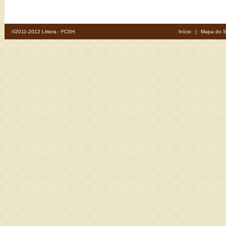
©2011-2012 Littera - FCSH
Início
|
Mapa do S