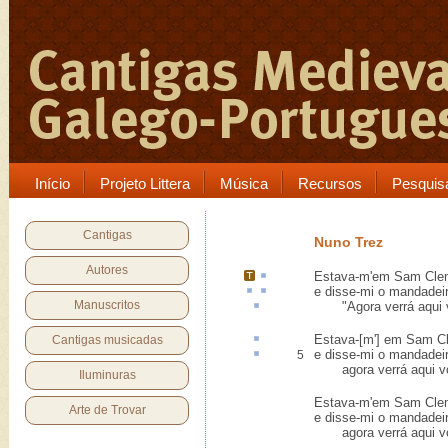
Início
Projeto Littera
Música
Recursos
Pesquis
Cantigas
Nuno Trez
Autores
Estava-m'em
Sam Cle
e disse-mi o
mandadei
Manuscritos
"Agora
verrá
aqui 
Estava-[m'] em Sam C
Cantigas musicadas
e disse-mi o mandade
5
agora verrá aqui vo
Iluminuras
Estava-m'em Sam Cleme
Arte de Trovar
e disse-mi o mandadei
agora verrá aqui vo