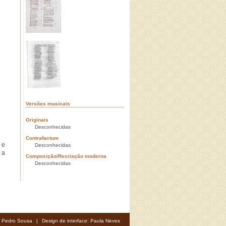
Versões musicais
Originais
Desconhecidas
Contrafactum
 e
Desconhecidas
 a
Composição/Recriação moderna
Desconhecidas
: Pedro Sousa
|
Design de interface: Paula Neves