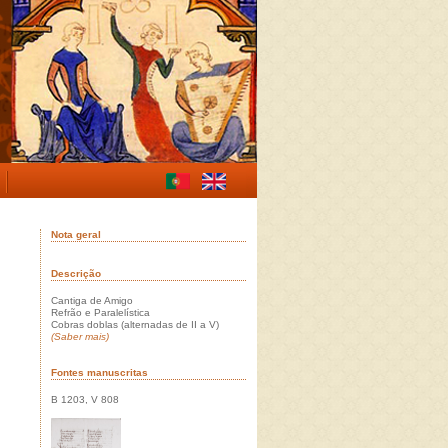
Nota geral
Descrição
Cantiga de Amigo
Refrão e Paralelística
Cobras doblas (alternadas de II a V)
(Saber mais)
Fontes manuscritas
B 1203, V 808