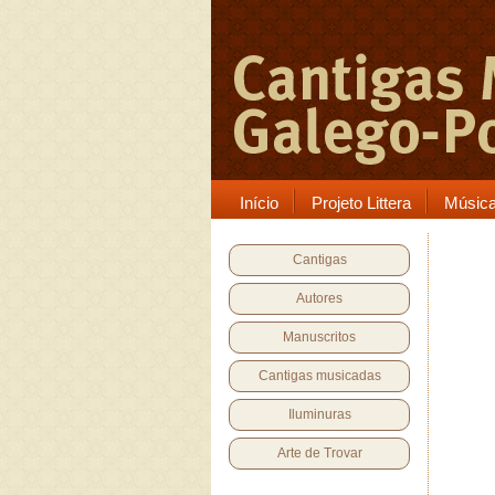
Início
Projeto Littera
Músic
Cantigas
Autores
Manuscritos
Cantigas musicadas
Iluminuras
Arte de Trovar