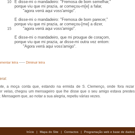
E disse-mi o mandadeiro: "Fremosa de bom semelhar,"
10
porque viu que mi prazia, ar começou-m[e] a falar,
"agora verrá aqui voss'amigo".
E disse-mi o mandadeiro: "Fremosa de bom parecer,"
porque viu que mi prazia, ar começou-[me] a dizer,
"agora verrá aqui voss'amigo".
15
E disse-mi o mandadeiro, que mi prougue de coraçom,
porque viu que mi prazia, ar disse-mi outra vez entom:
"Agora verrá aqui voss'amigo".
mentar letra
-----
Diminuir letra
eral:
nte, a moça conta que, estando na ermida de S. Clemenço, onde fora rezar
r velas, chegou um mensageiro que lhe disse que o seu amigo estava prestes
. Mensagem que, ao notar a sua alegria, repetiu várias vezes.
Início
|
Mapa do Site
|
Contactos
|
Programação web e base de dados