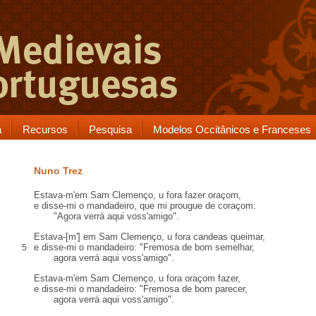
a
Recursos
Pesquisa
Modelos Occitânicos e Franceses
Nuno Trez
Estava-m'em Sam Clemenço, u fora fazer oraçom,
e disse-mi o mandadeiro, que mi prougue de coraçom:
"Agora verrá aqui voss'amigo".
Estava-[m'] em Sam Clemenço, u fora candeas queimar,
e disse-mi o mandadeiro: "Fremosa de bom semelhar,
5
agora verrá aqui voss'amigo".
Estava-m'em Sam Clemenço, u fora oraçom fazer,
e disse-mi o mandadeiro: "Fremosa de bom parecer,
agora verrá aqui voss'amigo".