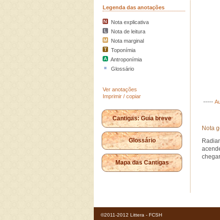
Legenda das anotações
Nota explicativa
Nota de leitura
Nota marginal
Toponímia
Antroponímia
Glossário
Ver anotações
Imprimir / copiar
-----
Au
Cantigas: Guia breve
Nota g
Glossário
Radia
acende
chegar
Mapa das Cantigas
©2011-2012 Littera - FCSH