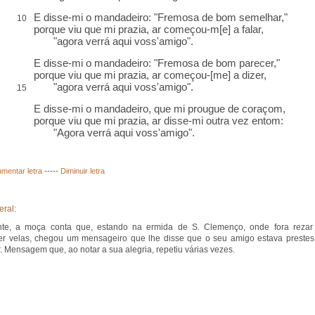
E disse-mi o mandadeiro: "Fremosa de bom semelhar,"
10
porque viu que mi prazia,
ar
começou-m[e] a falar,
"agora verrá aqui voss'amigo".
E disse-mi o mandadeiro: "Fremosa de bom parecer,"
porque viu que mi prazia, ar começou-[me] a dizer,
"agora verrá aqui voss'amigo".
15
E disse-mi o mandadeiro, que mi prougue de coraçom,
porque viu que mi prazia, ar disse-mi outra vez entom:
"Agora verrá aqui voss'amigo".
mentar letra
-----
Diminuir letra
eral:
nte, a moça conta que, estando na ermida de S. Clemenço, onde fora rezar
r velas, chegou um mensageiro que lhe disse que o seu amigo estava prestes
. Mensagem que, ao notar a sua alegria, repetiu várias vezes.