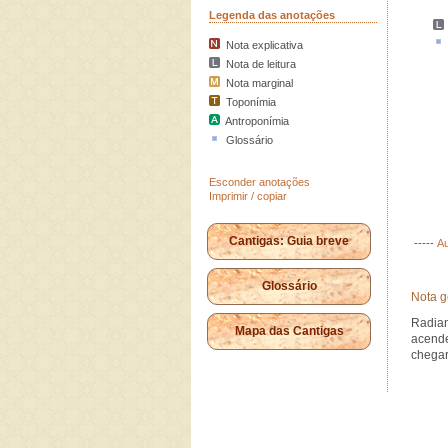
Legenda das anotações
Nota explicativa
Nota de leitura
Nota marginal
Toponímia
Antroponímia
Glossário
Esconder anotações
Imprimir / copiar
Cantigas: Guia breve
-----
Au
Glossário
Nota g
Radia
Mapa das Cantigas
acende
chegar