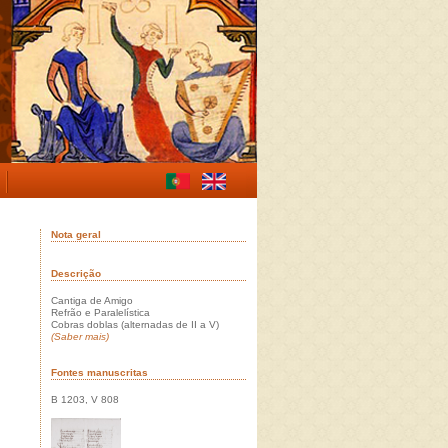
Nota geral
Descrição
Cantiga de Amigo
Refrão e Paralelística
Cobras doblas (alternadas de II a V)
(Saber mais)
Fontes manuscritas
B 1203, V 808