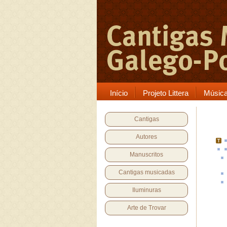
Início
Projeto Littera
Músic
Cantigas
Autores
Manuscritos
Cantigas musicadas
Iluminuras
Arte de Trovar