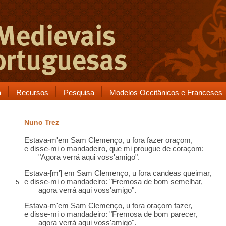
a
Recursos
Pesquisa
Modelos Occitânicos e Franceses
Nuno Trez
Estava-m'em
Sam Clemenço
,
u
fora fazer oraçom,
e disse-mi o
mandadeiro
, que mi
prougue
de coraçom:
"Agora
verrá
aqui voss'amigo".
Estava-[m'] em Sam Clemenço, u fora
candeas
queimar,
e disse-mi o mandadeiro: "Fremosa de bom
semelhar
,
5
agora verrá aqui voss'amigo".
Estava-m'em Sam Clemenço, u fora oraçom fazer,
e disse-mi o mandadeiro: "Fremosa de bom parecer,
agora verrá aqui voss'amigo".