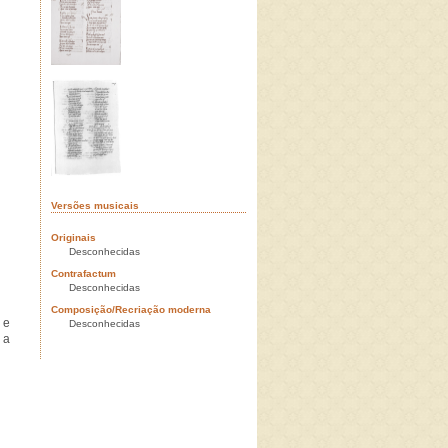
Versões musicais
Originais
Desconhecidas
Contrafactum
Desconhecidas
Composição/Recriação moderna
 e
Desconhecidas
 a