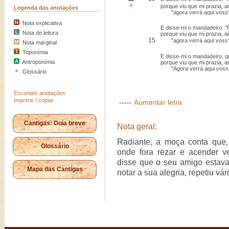
porque viu que mi prazia,
a
Legenda das anotações
"agora verrá aqui voss'
Nota explicativa
E disse-mi o mandadeiro: 
Nota de leitura
porque viu que mi prazia, a
15
"agora verrá aqui voss'
Nota marginal
Toponímia
E disse-mi o mandadeiro, 
Antroponímia
porque viu que mi prazia, a
"Agora verrá aqui voss'
Glossário
Esconder anotações
Imprimir / copiar
-----
Aumentar letra
Cantigas: Guia breve
Nota geral:
Radiante, a moça conta que
Glossário
onde fora rezar e acender 
disse que o seu amigo estav
Mapa das Cantigas
notar a sua alegria, repetiu vár