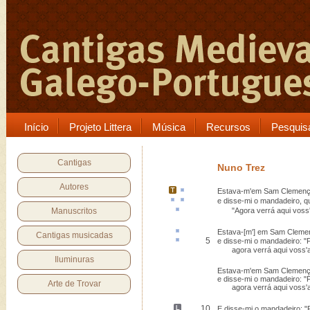
Início
Projeto Littera
Música
Recursos
Pesquis
Cantigas
Nuno Trez
Autores
Estava-m'em
Sam Clemen
e disse-mi o
mandadeiro
, 
Manuscritos
"Agora
verrá
aqui voss
Estava-[m'] em Sam Clemen
Cantigas musicadas
5
e disse-mi o mandadeiro:
agora verrá aqui voss'a
Iluminuras
Estava-m'em Sam Clemenço,
e disse-mi o mandadeiro: 
Arte de Trovar
agora verrá aqui voss'a
10
E disse-mi o mandadeiro: 