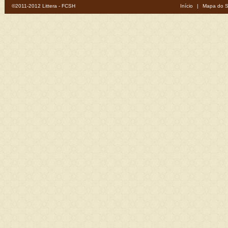
©2011-2012 Littera - FCSH
Início
|
Mapa do S