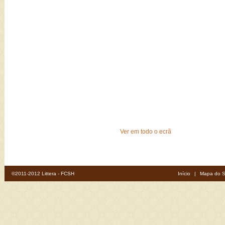
Ver em todo o ecrã
©2011-2012 Littera - FCSH
Início
|
Mapa do S