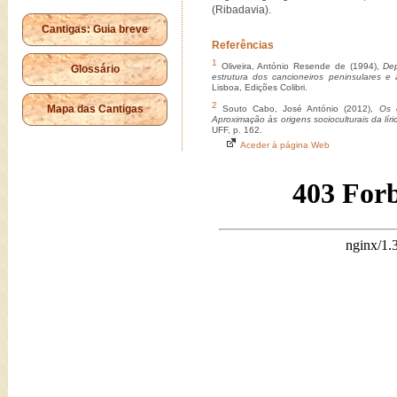
(Ribadavia).
Cantigas: Guia breve
Referências
1
Oliveira, António Resende de (1994),
Dep
Glossário
estrutura dos cancioneiros peninsulares e
Lisboa, Edições Colibri.
2
Mapa das Cantigas
Souto Cabo, José António (2012),
Os c
Aproximação às origens socioculturais da lír
UFF, p. 162.
Aceder à página Web