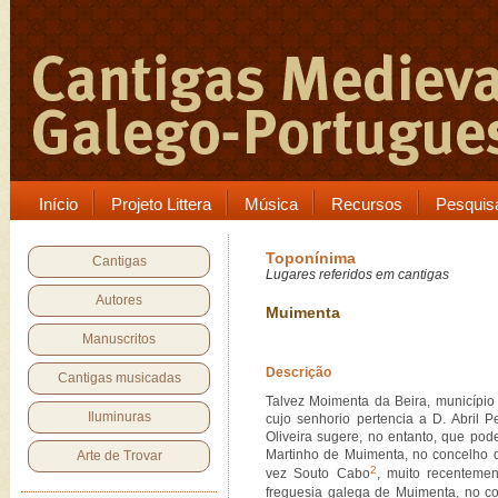
Início
Projeto Littera
Música
Recursos
Pesquis
Toponínima
Cantigas
Lugares referidos em cantigas
Autores
Muimenta
Manuscritos
Descrição
Cantigas musicadas
Talvez Moimenta da Beira, município n
Iluminuras
cujo senhorio pertencia a D. Abril 
Oliveira sugere, no entanto, que pod
Martinho de Muimenta, no concelho 
Arte de Trovar
2
vez Souto Cabo
, muito recentemen
freguesia galega de Muimenta, no c