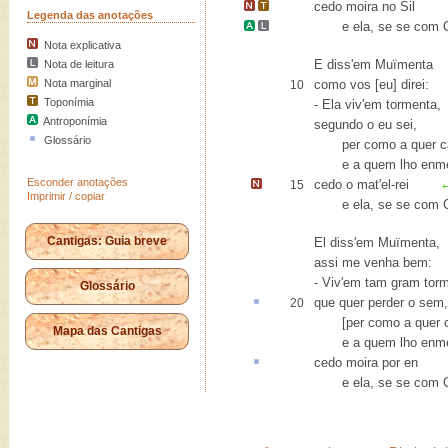
cedo moira no
Sil
Legenda das anotações
e ela
, se se com
Nota explicativa
E diss'em Muïmenta
Nota de leitura
Nota marginal
como vos [eu] direi:
10
Toponímia
- Ela viv'em tormenta,
Antroponímia
segundo o eu sei,
Glossário
per como a quer cas
e a quem lho enme
Esconder anotações
cedo o mat'el-rei
15
Imprimir / copiar
e ela, se se com Ch
Cantigas: Guia breve
El diss'em Muïmenta,
assi me venha bem:
- Viv'em tam gram tor
Glossário
que quer
perder o sem
,
20
[per como a quer ca
Mapa das Cantigas
e a quem lho enme
cedo moira
por en
e ela, se se com Ch