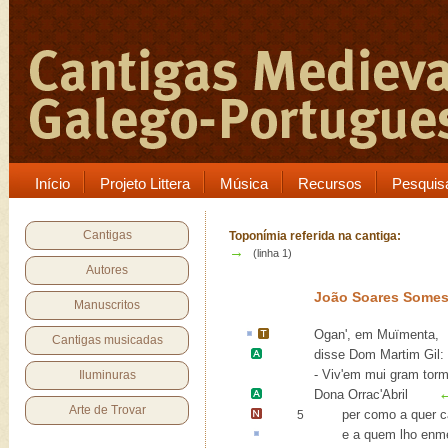
Início
Projeto Littera
Música
Recursos
Pesquis
Cantigas
Toponímia referida na cantiga:
→
(linha 1)
Autores
João Soares Some
Manuscritos
Ogan
', em
Muïmenta
,
Cantigas musicadas
disse
Dom Martim Gil
:
- Viv'em mui gram tor
Iluminuras
Dona
Orrac'Abril
Arte de Trovar
per como
a quer c
5
e a quem lho
enm