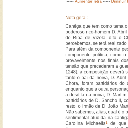
-----
Aumentar letra
-----
Diminuir 
Nota geral:
Cantiga que tem como tema o c
poderoso rico-homem D. Abril
de Riba de Vizela, dito o 
percebemos, se terá realizado 
Para além da componente pes
componente política, como o
provavelmente nos finais dos
tensão que precederam a guerr
1248), a composição deverá se
tanto o pai da noiva, D. Abri
Chora, foram partidários do 
enquanto que a outra persona
a desdita da noiva, D. Martim 
partidários de D. Sancho II, c
resto, o irmão de D. João Mart
Não sabemos, aliás, qual é o p
sentimental aludida na canti
1
Carolina Michaelis
de que e