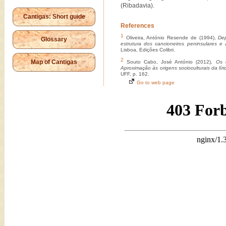
(Ribadavia).
Cantigas: Short guide
References
1
Oliveira, António Resende de (1994),
Dep
Glossary
estrutura dos cancioneiros peninsulares e
Lisboa, Edições Colibri.
2
Map of Cantigas
Souto Cabo, José António (2012),
Os c
Aproximação às origens socioculturais da lír
UFF, p. 162.
Go to web page