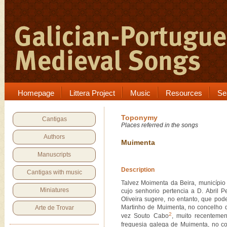
Homepage
Littera Project
Music
Resources
Se
Toponymy
Cantigas
Places referred in the songs
Authors
Muimenta
Manuscripts
Description
Cantigas with music
Talvez Moimenta da Beira, município n
Miniatures
cujo senhorio pertencia a D. Abril 
Oliveira sugere, no entanto, que pod
Martinho de Muimenta, no concelho 
Arte de Trovar
2
vez Souto Cabo
, muito recentemen
freguesia galega de Muimenta, no c