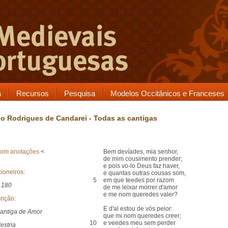
a
Recursos
Pesquisa
Modelos Occitânicos e Franceses
o Rodrigues de Candarei - Todas as cantigas
com anotações
<
Bem devíades, mia senhor,
de mim cousimento prender;
e pois vo-lo Deus faz haver,
ioneiros:
e quantas outras cousas som,
5
em que teedes por razom
 180
de me leixar morrer d'amor
e me nom queredes valer?
rição:
E d'al estou de vós peior:
antiga de Amor
que mi nom queredes creer;
10
e veedes meu sem perder
estria