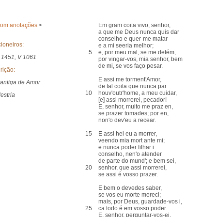
com anotações
<
Em gram coita vivo, senhor,
a que me Deus nunca quis dar
conselho e quer-me matar
ioneiros:
e a mi seeria melhor;
5
e, por meu mal, se me detém,
 1451, V 1061
por vingar-vos, mia senhor, bem
de mi, se vos faço pesar.
rição:
E assi me torment'Amor,
antiga de Amor
de tal coita que nunca par
10
houv'outr'home, a meu cuidar,
estria
[e] assi morrerei, pecador!
E, senhor, muito me praz en,
se prazer tomades; por en,
non'o dev'eu a recear.
15
E assi hei eu a morrer,
veendo mia mort ante mi;
e nunca poder filhar i
conselho, nen'o atender
de parte do mund'; e bem sei,
20
senhor, que assi morrerei,
se assi é vosso prazer.
E bem o devedes saber,
se vos eu morte mereci;
mais, por Deus, guardade-vos i,
25
ca todo é em vosso poder.
E, senhor, perguntar-vos-ei,