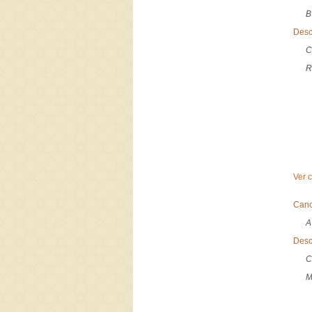
B
Desc
C
R
Ver 
Canc
A
Desc
C
M