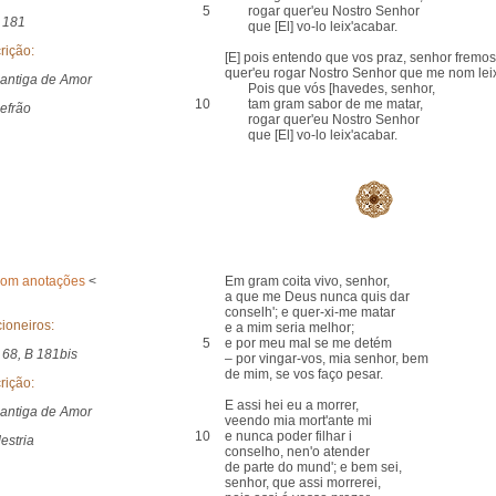
5
rogar quer'eu Nostro Senhor
 181
que [El] vo-lo leix'acabar.
rição:
[E] pois entendo que vos praz, senhor fremos
quer'eu rogar Nostro Senhor que me nom leix
antiga de Amor
Pois que vós [havedes, senhor,
10
tam gram sabor de me matar,
efrão
rogar quer'eu Nostro Senhor
que [El] vo-lo leix'acabar.
com anotações
<
Em gram coita vivo, senhor,
a que me Deus nunca quis dar
conselh'; e quer-xi-me matar
ioneiros:
e a mim seria melhor;
5
e por meu mal se me detém
 68, B 181bis
– por vingar-vos, mia senhor, bem
de mim, se vos faço pesar.
rição:
E assi hei eu a morrer,
antiga de Amor
veendo mia mort'ante mi
10
e nunca poder filhar i
estria
conselho, nen'o atender
de parte do mund'; e bem sei,
senhor, que assi morrerei,