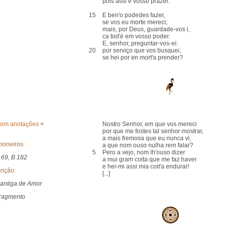
pois assi é vosso prazer.
15
E ben'o podedes fazer,
se vos eu morte mereci;
mais, por Deus, guardade-vos i,
ca tod'é em vosso poder.
E, senhor, preguntar-vos-ei:
20
por serviço que vos busquei,
se hei por en mort'a prender?
com anotações
<
Nostro Senhor, em que vos mereci
por que me fostes tal senhor mostrar,
a mais fremosa que eu nunca vi,
ioneiros:
a que nom ouso nulha rem falar?
5
Pero a vejo, nom lh'ouso dizer
 69, B 182
a mui gram coita que me faz haver
e hei-mi assi mia coit'a endurar!
rição:
[...]
antiga de Amor
ragmento