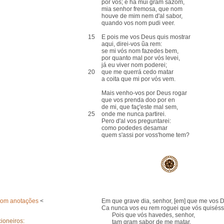
por vós; e há mui gram sazom,
mia senhor fremosa, que nom
houve de mim nem d'al sabor,
quando vos nom pudi veer.
15
E pois me vos Deus quis mostrar
aqui, direi-vos ũa rem:
se mi vós nom fazedes bem,
por quanto mal por vós levei,
já eu viver nom poderei;
20
que me querrá cedo matar
a coita que mi por vós vem.
Mais venho-vos por Deus rogar
que vos prenda doo por en
de mi, que faç'este mal sem,
25
onde me nunca partirei.
Pero d'al vos preguntarei:
como podedes desamar
quem s'assi por voss'home tem?
com anotações
<
Em que grave dia, senhor, [em] que me vos D
Ca nunca vos eu rem roguei que vós quiséss
Pois que vós havedes, senhor,
ioneiros:
tam gram sabor de me matar,