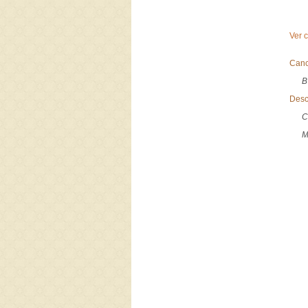
Ver 
Canc
B
Desc
C
M