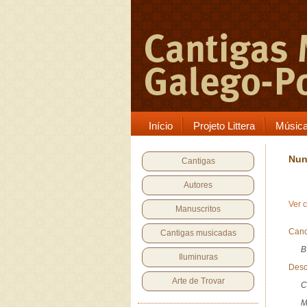
Início
Projeto Littera
Músic
Nun
Cantigas
Autores
Ver 
Manuscritos
Canc
Cantigas musicadas
B
Iluminuras
Desc
Arte de Trovar
C
M