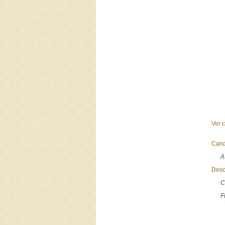
Ver 
Canc
A
Desc
C
F