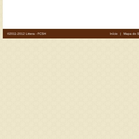
©2011-2012 Littera - FCSH
Início
|
Mapa do S