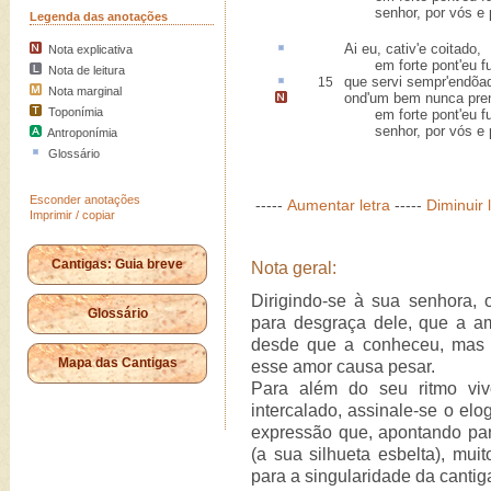
senhor, por vós e p
Legenda das anotações
Ai eu,
cativ'
e coitado,
Nota explicativa
em forte pont'eu fui
Nota de leitura
que servi sempr'
endõa
15
Nota marginal
ond'um bem nunca pre
Toponímia
em forte pont'eu fu
senhor, por vós e p
Antroponímia
Glossário
Esconder anotações
-----
Aumentar letra
-----
Diminuir 
Imprimir / copiar
Cantigas: Guia breve
Nota geral:
Dirigindo-se à sua senhora,
Glossário
para desgraça dele, que a am
desde que a conheceu, mas 
Mapa das Cantigas
esse amor causa pesar.
Para além do seu ritmo viv
intercalado, assinale-se o elo
expressão que, apontando para
(a sua silhueta esbelta), muit
para a singularidade da cantig