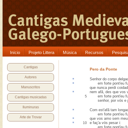
Início
Projeto Littera
Música
Recursos
Pesquis
Cantigas
Pero da Ponte
Autores
Senhor do corpo
delga
em forte pont
'eu f
Manuscritos
que nunca perdi coida
nem
afã
, des que vos v
em forte pont'eu fu
5
Cantigas musicadas
senhor, por vós e p
Iluminuras
Com est'afã tam
longa
em forte pont'eu fu
Arte de Trovar
que vos amo
sem meu
e faç'a vós pesar
i
:
10
em forte pont'eu fu