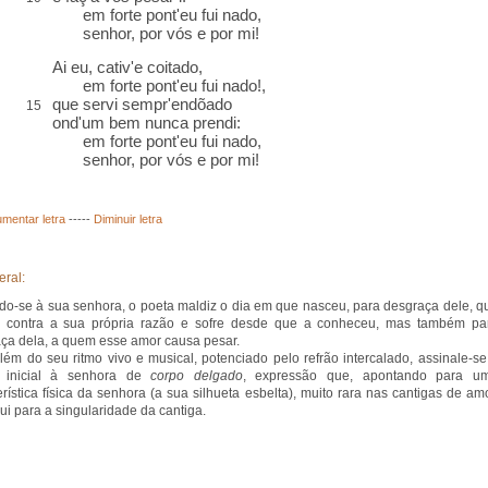
em forte pont'eu fui nado,
senhor, por vós e por mi!
Ai eu,
cativ'
e coitado,
em forte pont'eu fui nado!,
que servi sempr'
endõado
15
ond'um bem nunca prendi
:
em forte pont'eu fui nado,
senhor, por vós e por mi!
mentar letra
-----
Diminuir letra
eral:
ndo-se à sua senhora, o poeta maldiz o dia em que nasceu, para desgraça dele, q
 contra a sua própria razão e sofre desde que a conheceu, mas também pa
ça dela, a quem esse amor causa pesar.
lém do seu ritmo vivo e musical, potenciado pelo refrão intercalado, assinale-se
o inicial à senhora de
corpo delgado
, expressão que, apontando para u
erística física da senhora (a sua silhueta esbelta), muito rara nas cantigas de amo
bui para a singularidade da cantiga.