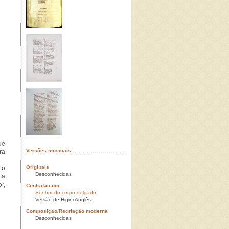
ue
Versões musicais
ra
Originais
 o
Desconhecidas
ma
r,
Contrafactum
Senhor do corpo delgado
Versão de Higini Anglès
Composição/Recriação moderna
Desconhecidas