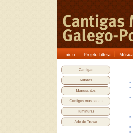
Início
Projeto Littera
Músic
Cantigas
Autores
Manuscritos
Cantigas musicadas
Iluminuras
Arte de Trovar