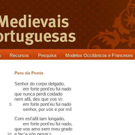
a
Recursos
Pesquisa
Modelos Occitânicos e Franceses
Pero da Ponte
Senhor do corpo
delgado
,
em forte pont
'eu fui nado
que nunca perdi coidado
nem
afã
, des que vos vi:
em forte pont'eu fui nado
5
senhor, por vós e por mi!
Com est'afã tam
longado
,
em forte pont'eu fui nado,
que vos amo
sem meu grado
e faç'a vós pesar
i
:
10