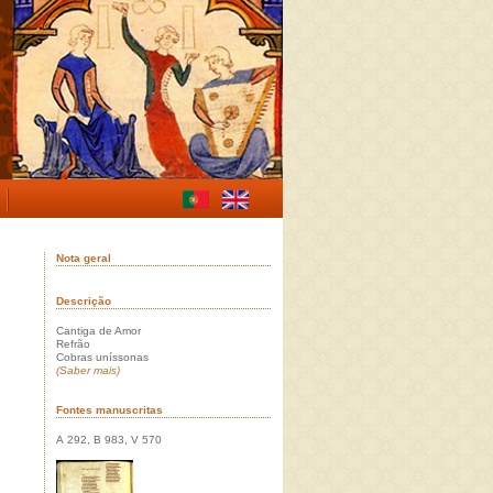
Nota geral
Descrição
Cantiga de Amor
Refrão
Cobras uníssonas
(Saber mais)
Fontes manuscritas
A 292, B 983, V 570