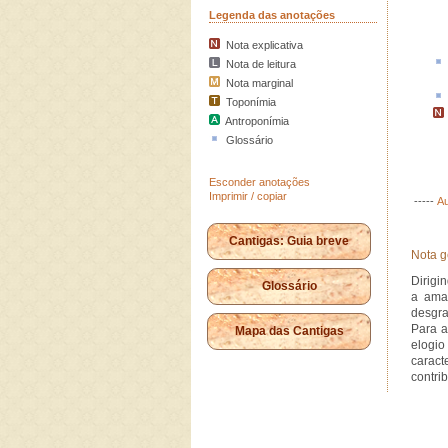
Legenda das anotações
Nota explicativa
Nota de leitura
Nota marginal
Toponímia
Antroponímia
Glossário
Esconder anotações
Imprimir / copiar
-----
Au
Cantigas: Guia breve
Nota g
Dirigi
Glossário
a ama
desgra
Para a
Mapa das Cantigas
elogi
caract
contri