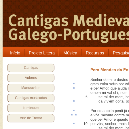
Início
Projeto Littera
Música
Recursos
Pesquis
Cantigas
Pero Mendes da Fo
Autores
Senhor de mi e destes
gram
coita
sofro por vó
Manuscritos
e per Amor, que ajuda 
e nom mi val el i, nem
se mi der mort', hei 
5
Cantigas musicadas
ca
viv'em coita, p
Iluminuras
Por esta coita
perdi já
e vós
mesura
contra
mi
Arte de Trovar
que per Amor é quanto
por vós, senhor; mais
10
se mi der mort', hei 