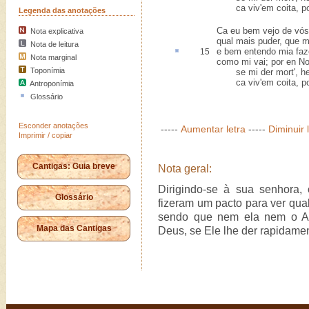
ca viv'em coita, pois
Legenda das anotações
Ca eu bem vejo de vós
Nota explicativa
qual mais puder, que m
Nota de leitura
e bem entendo mia
fa
15
Nota marginal
como mi vai; por en No
Toponímia
se mi der mort', hei 
ca viv'em coita, pois
Antroponímia
Glossário
Esconder anotações
-----
Aumentar letra
-----
Diminuir 
Imprimir / copiar
Cantigas: Guia breve
Nota geral:
Dirigindo-se à sua senhora,
Glossário
fizeram um pacto para ver qual
sendo que nem ela nem o Am
Mapa das Cantigas
Deus, se Ele lhe der rapidamen