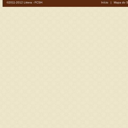
©2011-2012 Littera - FCSH
Início
|
Mapa do S