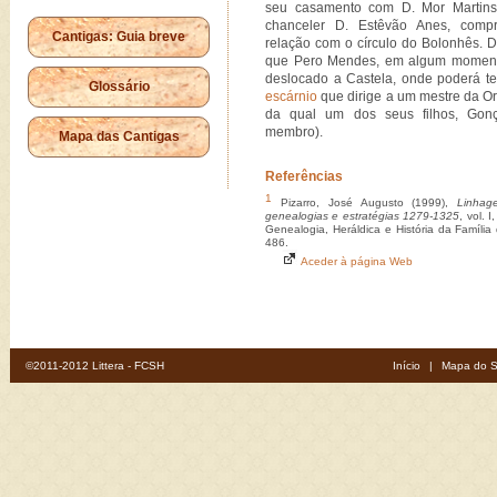
seu casamento com D. Mor Martins
chanceler D. Estêvão Anes, comp
Cantigas: Guia breve
relação com o círculo do Bolonhês. D
que Pero Mendes, em algum momento
deslocado a Castela, onde poderá t
Glossário
escárnio
que dirige a um mestre da O
da qual um dos seus filhos, Gonça
membro).
Mapa das Cantigas
Referências
1
Pizarro, José Augusto (1999),
Linhag
genealogias e estratégias 1279-1325
, vol. 
Genealogia, Heráldica e História da Família
486.
Aceder à página Web
©2011-2012 Littera - FCSH
Início
|
Mapa do S