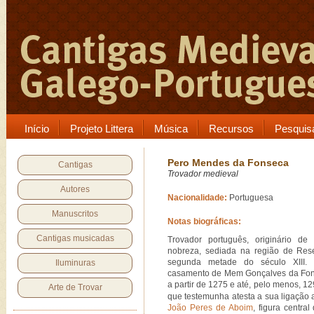
Início
Projeto Littera
Música
Recursos
Pesquis
Pero Mendes da Fonseca
Cantigas
Trovador medieval
Autores
Nacionalidade:
Portuguesa
Manuscritos
Notas biográficas:
Cantigas musicadas
Trovador português, originário d
nobreza, sediada na região de Res
segunda metade do século XIII.
Iluminuras
casamento de Mem Gonçalves da Fon
a partir de 1275 e até, pelo menos, 1
Arte de Trovar
que testemunha atesta a sua ligação
João Peres de Aboim
, figura central