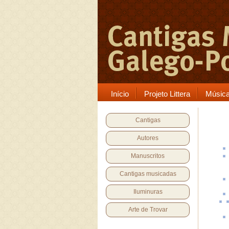
Início
Projeto Littera
Músic
Cantigas
Autores
Manuscritos
Cantigas musicadas
Iluminuras
Arte de Trovar