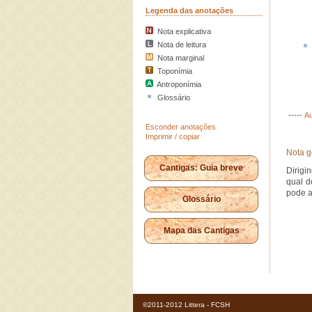
Legenda das anotações
Nota explicativa
Nota de leitura
Nota marginal
Toponímia
Antroponímia
Glossário
-----
Au
Esconder anotações
Imprimir / copiar
Nota g
Cantigas: Guia breve
Dirigi
qual d
pode a
Glossário
Mapa das Cantigas
©2011-2012 Littera - FCSH