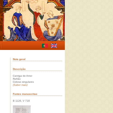
Nota geral
Descrição
Cantiga de Amor
Refrão
Cobras singulares
(Saber mais)
Fontes manuscritas
B 1126, V 718