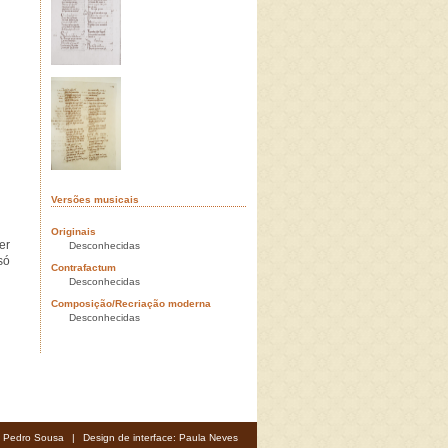
Versões musicais
Originais
er
Desconhecidas
só
Contrafactum
Desconhecidas
Composição/Recriação moderna
Desconhecidas
: Pedro Sousa
|
Design de interface: Paula Neves