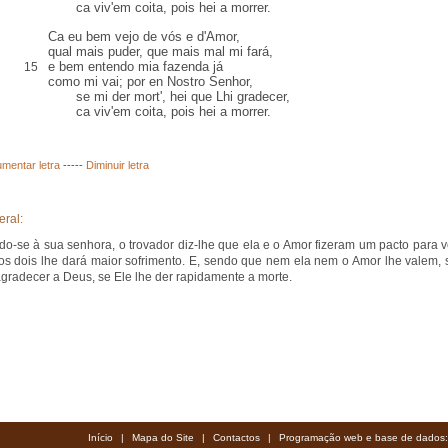
ca viv'em coita, pois hei a morrer.
Ca eu bem vejo de vós e d'Amor,
qual mais puder, que mais mal mi fará,
e bem entendo mia
fazenda
já
15
como mi vai; por en Nostro Senhor,
se mi der mort', hei que Lhi gradecer,
ca viv'em coita, pois hei a morrer.
mentar letra
-----
Diminuir letra
eral:
ndo-se à sua senhora, o trovador diz-lhe que ela e o Amor fizeram um pacto para v
os dois lhe dará maior sofrimento. E, sendo que nem ela nem o Amor lhe valem, 
gradecer a Deus, se Ele lhe der rapidamente a morte.
Início
|
Mapa do Site
|
Contactos
|
Programação web e base de dados