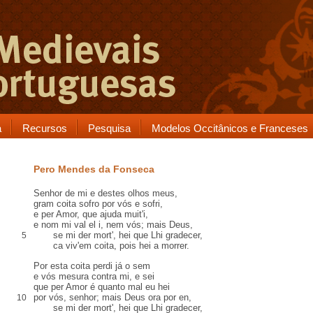
a
Recursos
Pesquisa
Modelos Occitânicos e Franceses
Pero Mendes da Fonseca
Senhor de mi e destes olhos meus,
gram
coita
sofro por vós e sofri,
e per Amor, que ajuda muit
'i
,
e nom mi val el i, nem vós; mais Deus,
se mi der mort', hei que Lhi gradecer,
5
ca
viv'em coita, pois hei a morrer.
Por esta coita
perdi já o sem
e vós
mesura
contra
mi, e sei
que per Amor é quanto mal eu hei
por vós, senhor; mais Deus ora
por en
,
10
se mi der mort', hei que Lhi gradecer,