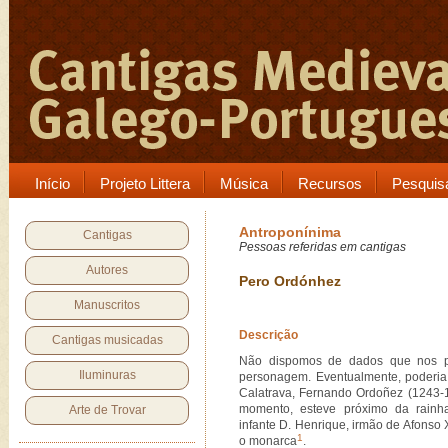
Início
Projeto Littera
Música
Recursos
Pesquis
Antroponínima
Cantigas
Pessoas referidas em cantigas
Autores
Pero Ordónhez
Manuscritos
Descrição
Cantigas musicadas
Não dispomos de dados que nos per
Iluminuras
personagem. Eventualmente, poderia
Calatrava, Fernando Ordoñez (1243-1
momento, esteve próximo da rainh
Arte de Trovar
infante D. Henrique, irmão de Afonso
1
o monarca
.