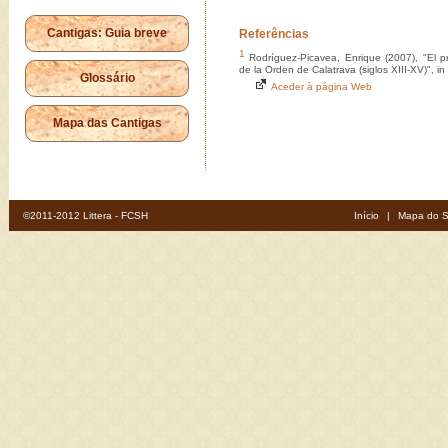
Cantigas: Guia breve
Referências
1
Rodríguez-Picavea, Enrique (2007), "El pr
de la Orden de Calatrava (siglos XIII-XV)", in
Glossário
Aceder à página Web
Mapa das Cantigas
©2011-2012 Littera - FCSH
Início
|
Mapa do S