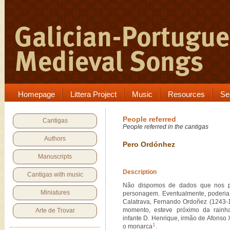
Homepage
Littera Project
Music
Resources
Se
People referred
Cantigas
People referred in the cantigas
Authors
Pero Ordónhez
Manuscripts
Description
Cantigas with music
Não dispomos de dados que nos per
Miniatures
personagem. Eventualmente, poderia
Calatrava, Fernando Ordoñez (1243-1
momento, esteve próximo da rainh
Arte de Trovar
infante D. Henrique, irmão de Afonso
1
o monarca
.