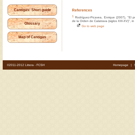
Cantigas: Short guide
References
1
Rodríguez-Picavea, Enrique (2007), "El pr
de la Orden de Calatrava (siglos XIII-XV)", in
Glossary
Go to web page
Map of Cantigas
©2011-2012 Littera - FCSH
Homepage
|