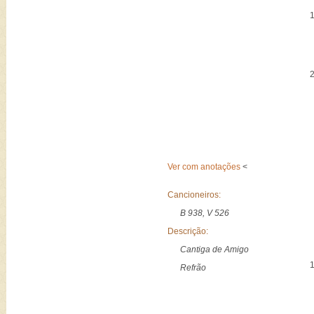
Ver com anotações
<
Cancioneiros:
B 938, V 526
Descrição:
Cantiga de Amigo
Refrão