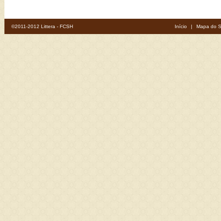
©2011-2012 Littera - FCSH
Início
|
Mapa do S