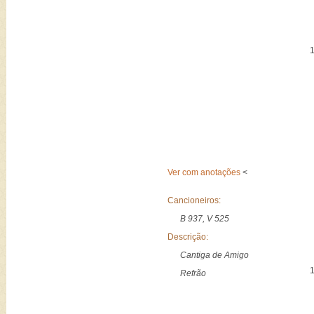
Ver com anotações
<
Cancioneiros:
B 937, V 525
Descrição:
Cantiga de Amigo
Refrão