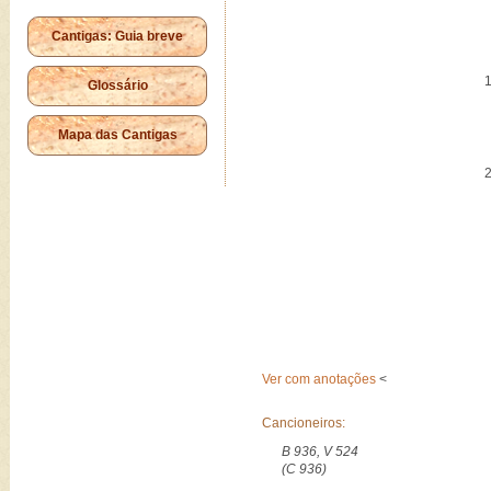
Cantigas: Guia breve
Glossário
Mapa das Cantigas
Ver com anotações
<
Cancioneiros:
B 936, V 524
(C 936)