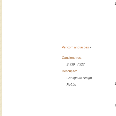
Ver com anotações
<
Cancioneiros:
B 939, V 527
Descrição:
Cantiga de Amigo
Refrão