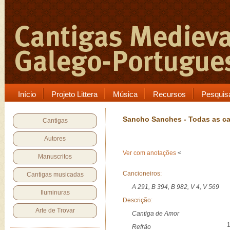
Início
Projeto Littera
Música
Recursos
Pesquis
Sancho Sanches - Todas as ca
Cantigas
Autores
Ver com anotações
<
Manuscritos
Cancioneiros:
Cantigas musicadas
A 291, B 394, B 982, V 4, V 569
Iluminuras
Descrição:
Arte de Trovar
Cantiga de Amor
Refrão