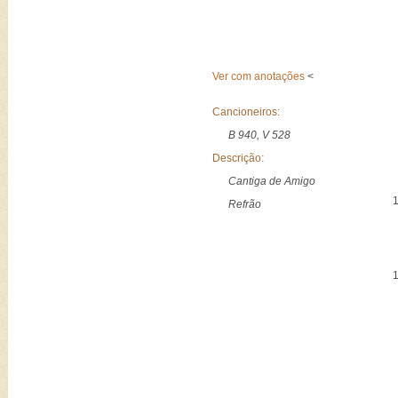
Ver com anotações
<
Cancioneiros:
B 940, V 528
Descrição:
Cantiga de Amigo
Refrão