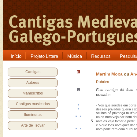
Início
Projeto Littera
Música
Recursos
Pesquis
Cantigas
Martim Moxa
ou
An
Rubrica:
Autores
Esta cantiga foi feit
Manuscritos
privados
Cantigas musicadas
- Vós que
soedes
em corte 
desses
privados
queria sa
se lhes há privança muit'a 
Iluminuras
ca
os nom vejo dar nem
de
5
ante os vejo tomar e pedir;
Arte de Trovar
e o que lhes nom quer dar o
nom pode
rem
com el-rei
a