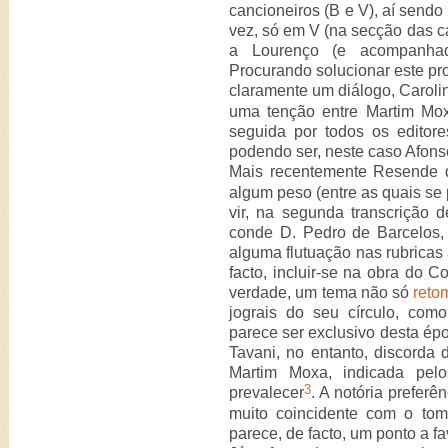
cancioneiros (B e V), aí send
vez, só em V (na secção das ca
a Lourenço (e acompanhad
Procurando solucionar este p
claramente um diálogo, Caroli
uma tenção entre Martim Mox
seguida por todos os editores
podendo ser, neste caso Afons
Mais recentemente Resende d
algum peso (entre as quais se
vir, na segunda transcrição 
conde D. Pedro de Barcelos, 
alguma flutuação nas rubricas 
facto, incluir-se na obra do C
verdade, um tema não só
reto
jograis do seu círculo, co
parece ser exclusivo desta épo
Tavani, no entanto, discorda 
Martim Moxa, indicada pelo
3
prevalecer
. A notória preferê
muito coincidente com o to
parece, de facto, um ponto a fa