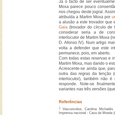
Já o facto de ser eventualme
Moxa parece pouco consentân
nos chegou deste jogral. Assi
atribuída a Martim Moxa por
u
a alusão a este trovador que
Gaia
(trovador do círculo de 
considerar seria a de con
interlocutor de Martim Moxa (n
D. Afonso IV). Num artigo mai
volta a defender que este in
permanece, pois, em aberto.
Com todas estas reservas e inc
Martim Moxa, mas dando o estat
Acrescente-se ainda que, par
outra das regras da tenção
interlocutor), também não é
responde. Note-se finalmen
variantes nas três versões (qu
Referências
1
Vasconcelos, Carolina Michaëlis
Imprensa nacional - Casa da Moeda (r