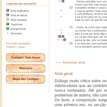
- Destes privados nom sei
Legenda das anotações
senom que lhes vejo mui g
10
e grandes rendas e casas 
Nota explicativa
e vejo as gentes muito
emp
e com probeza, da terra sai
Nota de leitura
e há el-rei
sabor
de os ouvir
Nota marginal
mais eu nom sei que lhe va
Toponímia
15
- Sodes de cort'e nom sab
Antroponímia
ca
mester faz
a tod'homem 
Glossário
pois à corte por
livrar
algo 
ca, se dar nom quer,
por e
pense de dar, nom
se traba
20
Esconder anotações
e se nom der, nom pod'adub
ca os privados querem que
Imprimir / copiar
Cantigas: Guia breve
-----
Aumentar letra
Glossário
Nota geral:
Mapa das Cantigas
Diálogo muito crítico sobre os
interlocutores que, ao contrár
nunca nomeados. Até por es
problemas de autoria, não com
De facto, a composição surge
uma primeira vez, na secçã