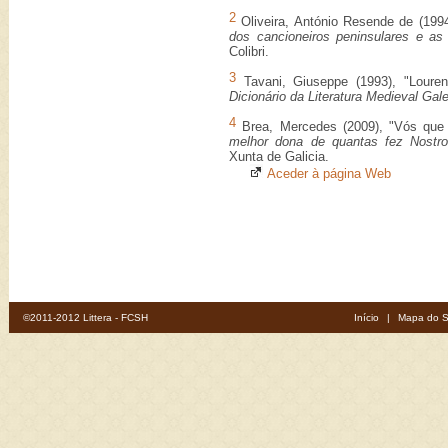
2
Oliveira, António Resende de (199
dos cancioneiros peninsulares e as
Colibri.
3
Tavani, Giuseppe (1993), "Lourenç
Dicionário da Literatura Medieval Ga
4
Brea, Mercedes (2009), "Vós que 
melhor dona de quantas fez Nostro
Xunta de Galicia.
Aceder à página Web
©2011-2012 Littera - FCSH
Início
|
Mapa do S