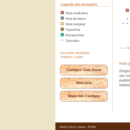
Legenda das anotações
Nota explicativa
Nota de leitura
Nota marginal
Toponímia
Antroponímia
Glossário
-----
Au
Esconder anotações
Imprimir / copiar
Nota g
Cantigas: Guia breve
Dirigi
vez ma
pedido
Glossário
tratas
Mapa das Cantigas
©2011-2012 Littera - FCSH