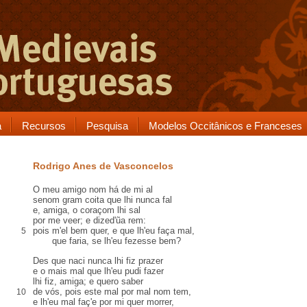
a
Recursos
Pesquisa
Modelos Occitânicos e Franceses
Rodrigo Anes de Vasconcelos
O meu amigo nom há de mi
al
senom gram
coita
que lhi nunca
fal
e, amiga, o coraçom lhi
sal
por me veer; e dized'ũa
rem
:
pois m'el bem quer, e que lh'eu faça mal,
5
que faria, se lh'eu fezesse bem?
Des que naci nunca lhi fiz prazer
e o mais mal que lh'eu pudi fazer
lhi fiz, amiga; e quero saber
de vós, pois este mal por mal nom tem,
10
e lh'eu mal faç'e por mi quer morrer,