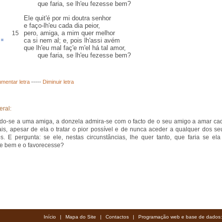
que faria, se lh'eu fezesse bem?
Ele quit'é por mi doutra senhor
e faço-lh'eu cada dia peior,
pero
, amiga, a mim quer melhor
15
ca
si nem
al
; e, pois lh'assi
avém
que lh'eu mal faç'e m'el há tal amor,
que faria, se lh'eu fezesse bem?
mentar letra
-----
Diminuir letra
eral:
ndo-se a uma amiga, a donzela admira-se com o facto de o seu amigo a amar ca
is, apesar de ela o tratar o pior possível e de nunca aceder a qualquer dos se
s. E pergunta: se ele, nestas circunstâncias, lhe quer tanto, que faria se ela
se bem e o favorecesse?
Início
|
Mapa do Site
|
Contactos
|
Programação web e base de dados