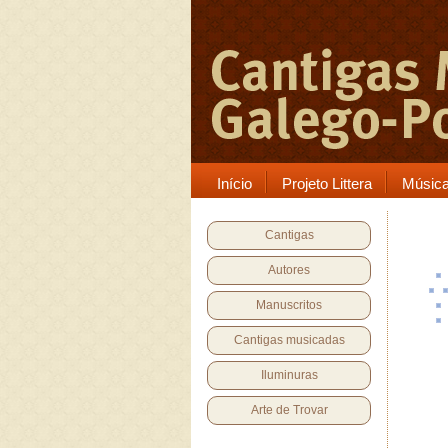
Início
Projeto Littera
Músic
Cantigas
Autores
Manuscritos
Cantigas musicadas
Iluminuras
Arte de Trovar