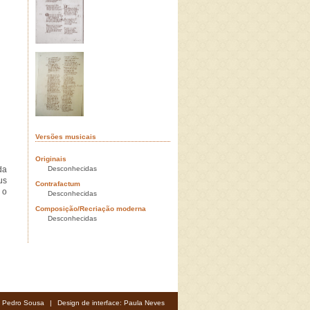
Versões musicais
Originais
da
Desconhecidas
us
Contrafactum
 o
Desconhecidas
Composição/Recriação moderna
Desconhecidas
: Pedro Sousa
|
Design de interface: Paula Neves