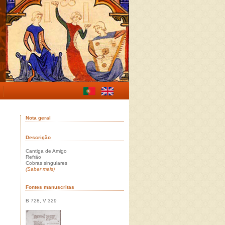
Nota geral
Descrição
Cantiga de Amigo
Refrão
Cobras singulares
(Saber mais)
Fontes manuscritas
B 728, V 329