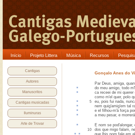
Início
Projeto Littera
Música
Recursos
Pesquis
Cantigas
Gonçalo Anes do V
Autores
Par Deus, amiga, quant
do meu amigo, todo m'h
Manuscritos
ca
receei de mi querer
como m'el quer, polo qu
eu, pois fui
nada
, nunc
5
Cantigas musicadas
nem
quig
'amig'em tal 
e el
filhou-m
'à força po
Iluminuras
a meu pesar, e morrer
Arte de Trovar
E nom se pod'
alongar
,
dos que migo falam, ne
10
que lhis nom fale em
al