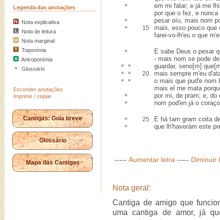
em mi falar; e já me lh
Legenda das anotações
por que o fez, e nunca 
pesar
oíu, mais nom pod
Nota explicativa
mais,
esso
pouco que el
15
Nota de leitura
farei-vo-lh'eu o que m'el
Nota marginal
Toponímia
E sabe Deus o pesar 
- mais nom se pode de
Antroponímia
guardar, seno[m] que[
Glossário
mais sempre m'eu d'
at
20
o mais que pud'e nom 
mais el me mata porqu
Esconder anotações
por mi,
de pram
; e, do
Imprimir / copiar
nom pod'en já o cora
Cantigas: Guia breve
E há tam gram
coita
de
25
que lh'haverám este
pr
Glossário
-----
Aumentar letra
-----
Diminuir 
Mapa das Cantigas
Nota geral:
Cantiga de amigo que funci
uma cantiga de amor, já qu