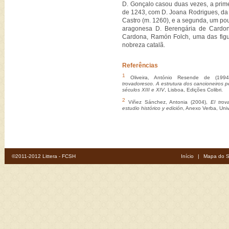
D. Gonçalo casou duas vezes, a primei
de 1243, com D. Joana Rodrigues, da
Castro (m. 1260), e a segunda, um po
aragonesa D. Berengária de Cardon
Cardona, Ramón Folch, uma das figu
nobreza catalã.
Referências
1
Oliveira, António Resende de (199
trovadoresco. A estrutura dos cancioneiros p
séculos XIII e XIV
, Lisboa, Edições Colibri.
2
Viñez Sánchez, Antonia (2004),
El trov
estudio histórico y edición
, Anexo Verba, Uni
©2011-2012 Littera - FCSH
Início
|
Mapa do S