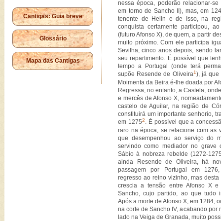
nessa época, poderão relacionar-se
em torno de Sancho II), mas, em 124
Cantigas: Guia breve
tenente de Helin e de Isso, na re
conquista certamente participou, ao
(futuro Afonso X), de quem, a partir de
Glossário
muito próximo. Com ele participa ig
Sevilha, cinco anos depois, sendo l
seu repartimento. É possível que te
Mapa das Cantigas
tempo a Portugal (onde terá perm
1
supõe Resende de Oliveira
), já que
Moimenta da Beira é-lhe doada por Afo
Regressa, no entanto, a Castela, ond
e mercês de Afonso X, nomeadamente,
castelo de Aguilar, na região de Có
constituirá um importante senhorio, 
2
em 1275
. É possível que a concessão
raro na época, se relacione com as 
que desempenhou ao serviço do 
servindo como mediador no grave c
Sábio à nobreza rebelde (1272-127
ainda Resende de Oliveira, há no
passagem por Portugal em 1276
regresso ao reino vizinho, mas dest
crescia a tensão entre Afonso X e 
Sancho, cujo partido, ao que tudo i
Após a morte de Afonso X, em 1284, 
na corte de Sancho IV, acabando por
lado na Veiga de Granada, muito pos