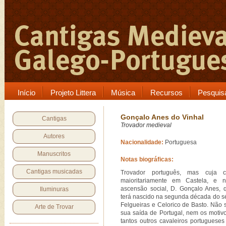
Início
Projeto Littera
Música
Recursos
Pesquis
Gonçalo Anes do Vinhal
Cantigas
Trovador medieval
Autores
Nacionalidade:
Portuguesa
Manuscritos
Notas biográficas:
Cantigas musicadas
Trovador português, mas cuja c
maioritariamente em Castela, e 
ascensão social, D. Gonçalo Anes, q
Iluminuras
terá nascido na segunda década do séc
Felgueiras e Celorico de Basto. Não
Arte de Trovar
sua saída de Portugal, nem os motiv
tantos outros cavaleiros portuguese