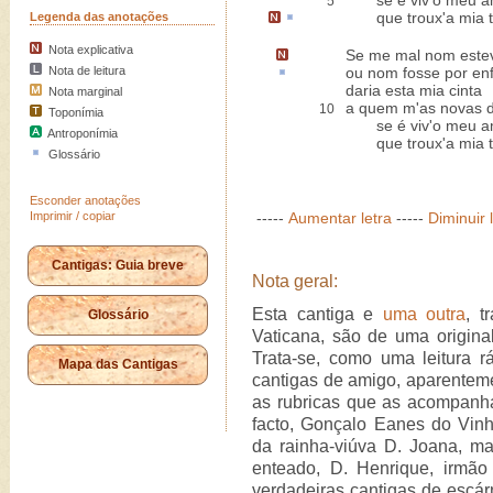
se é viv'o meu a
5
que troux'a mia
Legenda das anotações
Nota explicativa
Se me mal
nom este
Nota de leitura
ou nom fosse por
enf
daria esta mia cinta
Nota marginal
a quem m'as novas d
10
Toponímia
se é viv'o meu a
Antroponímia
que troux'a mia to
Glossário
Esconder anotações
Imprimir / copiar
-----
Aumentar letra
-----
Diminuir 
Cantigas: Guia breve
Nota geral:
Esta cantiga e
uma outra
, t
Glossário
Vaticana, são de uma origina
Trata-se, como uma leitura r
Mapa das Cantigas
cantigas de amigo, aparentem
as rubricas que as acompanh
facto, Gonçalo Eanes do Vin
da rainha-viúva D. Joana, m
enteado, D. Henrique, irmão
verdadeiras cantigas de escárn