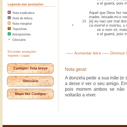
e el guarrá, pois me 
Legenda das anotações
Aquel que Deus fez na
Nota explicativa
madre, leixade-mi-o ve
Nota de leitura
[e] eu naci por mal do
15
Nota marginal
ca morr'el e moir'eu,
u 
Toponímia
se o nom vir, mais, s
e el guarrá, pois me 
Antroponímia
Glossário
Esconder anotações
-----
Aumentar letra
-----
Diminuir 
Imprimir / copiar
Cantigas: Guia breve
Nota geral:
A donzela pede a sua mãe (e s
Glossário
a deixe ir ver o seu amigo. Em
pois morrem ambos se não s
Mapa das Cantigas
voltarão a viver.