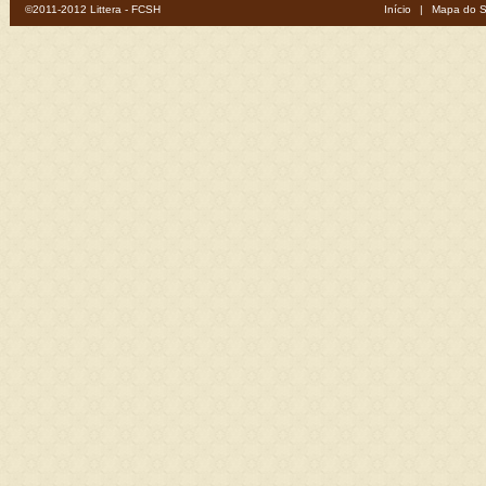
©2011-2012 Littera - FCSH
Início
|
Mapa do S