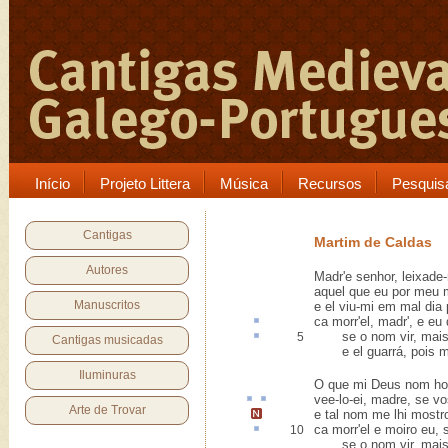
Início
Projeto Littera
Música
Recursos
Pesquis
Cantigas
Martim de Caldas
Autores
Madr'e senhor, leixade-
aquel que eu por meu m
Manuscritos
e el viu-mi em mal dia 
ca
morr'el, madr', e eu 
se o nom vir, mais, 
5
Cantigas musicadas
e el guarrá, pois me 
Iluminuras
O que mi Deus nom hou
vee-lo-ei, madre, se v
Arte de Trovar
e tal nom me lhi mostr
ca morr'el e moiro eu,
10
se o nom vir, mais, s