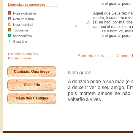
e el guarrá, pois me 
Legenda das anotações
Aquel que Deus fez na
Nota explicativa
madre, leixade-mi-o ve
Nota de leitura
[e] eu naci por mal do
15
Nota marginal
ca morr'el e moir'eu,
u 
Toponímia
se o nom vir, mais, s
e el guarrá, pois me 
Antroponímia
Glossário
Esconder anotações
-----
Aumentar letra
-----
Diminuir 
Imprimir / copiar
Cantigas: Guia breve
Nota geral:
A donzela pede a sua mãe (e s
Glossário
a deixe ir ver o seu amigo. Em
pois morrem ambos se não s
Mapa das Cantigas
voltarão a viver.