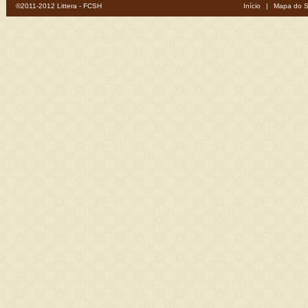
©2011-2012 Littera - FCSH
Início
|
Mapa do S