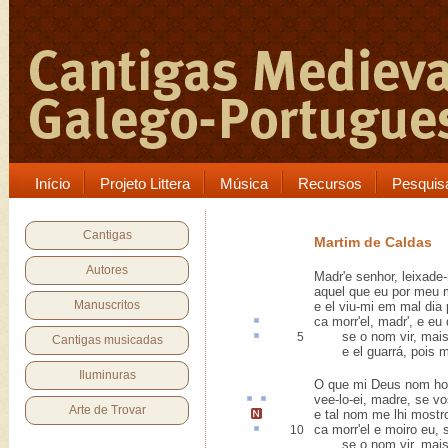
Início
Projeto Littera
Música
Recursos
Pesquis
Cantigas
Martim de Caldas
Autores
Madr'e senhor, leixade-
aquel que eu por meu m
Manuscritos
e el viu-mi em mal dia 
ca
morr'el, madr', e eu 
se o nom vir, mais, 
5
Cantigas musicadas
e el guarrá, pois me 
Iluminuras
O que mi Deus nom hou
vee-lo-ei, madre, se v
Arte de Trovar
e tal nom me lhi mostr
ca morr'el e moiro eu,
10
se o nom vir, mais, s