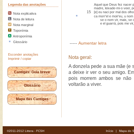
Legenda das anotações
Aquel que Deus fez nacer 
madre, leixade-mi-o veer, 
15
[e] eu naci por mal dos olh
Nota explicativa
ca morr'el e moir'eu,
u nom 
Nota de leitura
se o nom vir, mais, se o v
e el guarrá, pois me vir, 
Nota marginal
Toponímia
Antroponímia
Glossário
-----
Aumentar letra
Esconder anotações
Nota geral:
Imprimir / copiar
A donzela pede a sua mãe (e s
a deixe ir ver o seu amigo. Em
Cantigas: Guia breve
pois morrem ambos se não s
voltarão a viver.
Glossário
Mapa das Cantigas
©2011-2012 Littera - FCSH
Início
|
Mapa do S