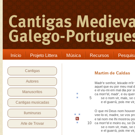
Início
Projeto Littera
Música
Recursos
Pesquis
Cantigas
Martim de Caldas
Autores
Madr'e senhor, leixade-m'ir
aquel que eu por meu mal di
e el viu-mi em mal dia por si
Manuscritos
ca
morr'el, madr', e eu quer
5
se o nom vir, mais, se o
e el guarrá, pois me vir, 
Cantigas musicadas
O que mi Deus nom houver'
Iluminuras
vee-lo-ei, madre, se vos
pr
e tal nom me lhi mostrou p
10
ca morr'el e moiro eu, se D
Arte de Trovar
se o nom vir, mais, se o v
e el guarrá, pois me vir, 