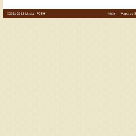
©2011-2012 Littera - FCSH
Início
|
Mapa do S