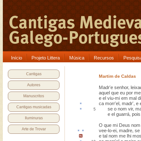
Início
Projeto Littera
Música
Recursos
Pesquis
Cantigas
Martim de Caldas
Autores
Madr'e senhor, leixa
aquel que eu por meu
Manuscritos
e el viu-mi em mal di
ca
morr'el, madr', e 
Cantigas musicadas
se o nom vir, mais
5
e el guarrá, pois m
Iluminuras
O que mi Deus nom 
Arte de Trovar
vee-lo-ei, madre, s
e tal nom me lhi mo