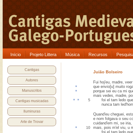
Início
Projeto Littera
Música
Recursos
Pesquis
Cantigas
Juião Bolseiro
Autores
Fui hoj'eu, madre, vee
que envio[u] muito rog
Manuscritos
porque sei eu
ca
mi qu
mais vedes, madre, poi
foi el tam
ledo
qu
5
Cantigas musicadas
nunca tam led'home
Iluminuras
Quand'eu cheguei, est
e nom folgava o seu c
Arte de Trovar
cuidand'em mi, se iria
mais, pois m'el viu,
u
m
10
foi el tam ledo que,