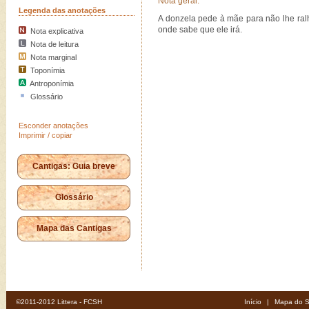
Nota geral:
Legenda das anotações
A donzela pede à mãe para não lhe ralh
onde sabe que ele irá.
Nota explicativa
Nota de leitura
Nota marginal
Toponímia
Antroponímia
Glossário
Esconder anotações
Imprimir / copiar
Cantigas: Guia breve
Glossário
Mapa das Cantigas
©2011-2012 Littera - FCSH
Início
|
Mapa do S