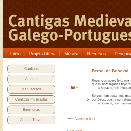
Início
Projeto Littera
Música
Recursos
Pesquis
Cantigas
Bernal de Bonaval
Autores
Rogar-vos quero [e]u, mia 
que mi nom digades hoje ma
a
Bonaval
, pois meu am
Manuscritos
Se vos nom pesar, mia madr
Cantigas musicadas
5
por Deus, que mi nom digade
a Bonaval, pois meu ami
Iluminuras
-----
Aumentar letra
Arte de Trovar