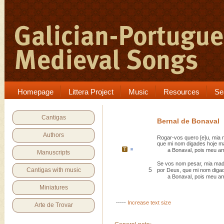
Homepage
Littera Project
Music
Resources
Se
Cantigas
Bernal de Bonaval
Authors
Rogar-vos quero [e]u, mia 
que mi nom digades hoje ma
a
Bonaval
, pois meu am
Manuscripts
Se vos nom pesar, mia madr
Cantigas with music
5
por Deus, que mi nom digade
a Bonaval, pois meu ami
Miniatures
-----
Increase text size
Arte de Trovar