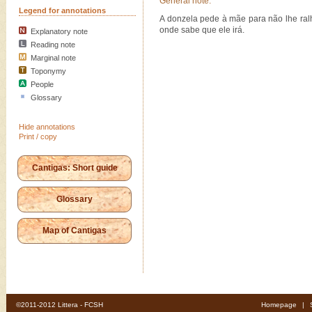
General note:
Legend for annotations
A donzela pede à mãe para não lhe ralh
onde sabe que ele irá.
Explanatory note
Reading note
Marginal note
Toponymy
People
Glossary
Hide annotations
Print / copy
Cantigas: Short guide
Glossary
Map of Cantigas
©2011-2012 Littera - FCSH
Homepage
|