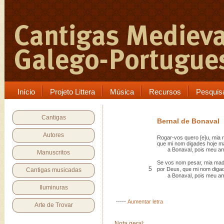
Início
Projeto Littera
Música
Recursos
Pesquis
Cantigas
Bernal de Bonaval
Autores
Rogar-vos quero [e]u, mia 
que mi nom digades hoje ma
a Bonaval, pois meu ami
Manuscritos
Se vos nom pesar, mia madr
5
por Deus, que mi nom digade
Cantigas musicadas
a Bonaval, pois meu ami
Iluminuras
-----
Aumentar letra
Arte de Trovar
Nota geral: