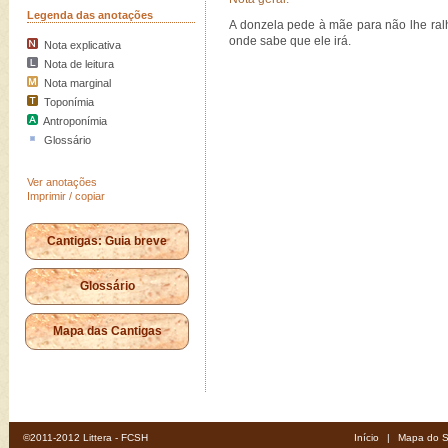
Legenda das anotações
A donzela pede à mãe para não lhe ralh
onde sabe que ele irá.
Nota explicativa
Nota de leitura
Nota marginal
Toponímia
Antroponímia
Glossário
Ver anotações
Imprimir / copiar
Cantigas: Guia breve
Glossário
Mapa das Cantigas
©2011-2012 Littera - FCSH
Início
|
Mapa do S