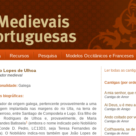
a
Recursos
Pesquisa
Modelos Occitânicos e Franceses
o Lopes de Ulhoa
Ler todas as canti
ador medieval
Cantigas (por orde
onalidade:
Galega
A mia senhor, que 
s biográficas:
Cantiga de Amor
ador de origem galega, pertencente provavelmente a uma
Ai Deus, u é meu 
agem implantada nas margens do rio Ulla, na terra de
Cantiga de Amigo
erroso, entre Santiago de Compostela e Lugo. Era filho de
Ando coitado por v
o Rodrigues de Ulhoa e, provavelmente, de Maria
Cantiga de Amor
1
andes Batissela
(embora o nome indicado pelo Nobiliário
Conde D. Pedro, LC13D3, seja Teresa Fernandes de
Coit'haveria, se d
a). O Nobiliário indica-nos também que João Lopes de
Cantiga de Amor