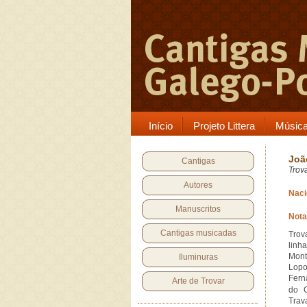
Início
Projeto Littera
Músic
Joã
Cantigas
Trov
Autores
Naci
Manuscritos
Nota
Cantigas musicadas
Trov
linh
Mont
Iluminuras
Lop
Fern
Arte de Trovar
do 
Trav