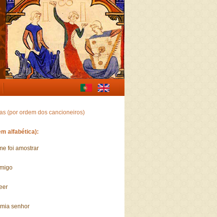
gas (por ordem dos cancioneiros)
m alfabética):
me foi amostrar
amigo
eer
e mia senhor