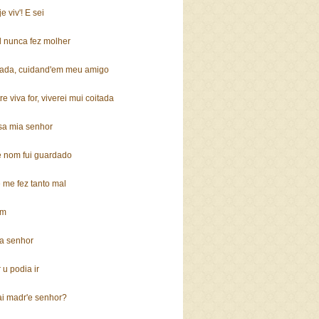
 viv'! E sei
l nunca fez molher
nada, cuidand'em meu amigo
 viva for, viverei mui coitada
sa mia senhor
e nom fui guardado
 me fez tanto mal
em
a senhor
 u podia ir
ai madr'e senhor?