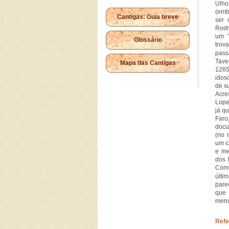
Ulho
(emb
Cantigas: Guia breve
ser 
Rodr
um "
Glossário
trov
pas
Tave
Mapa das Cantigas
1265
idos
de s
Acre
Lope
já q
Faro
docu
(no 
um c
e me
dos 
Com
últi
pare
que 
menc
Refe