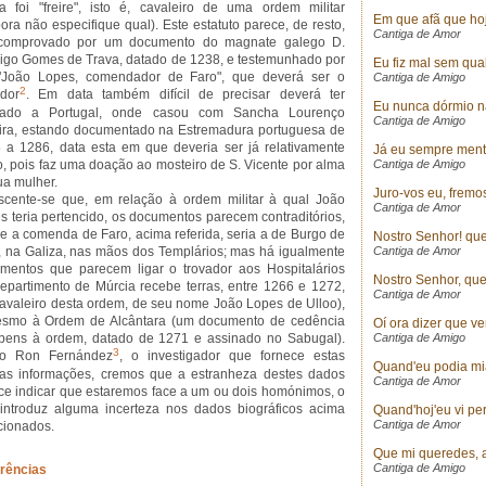
a foi "freire", isto é, cavaleiro de uma ordem militar
Em que afã que hoje
ora não especifique qual). Este estatuto parece, de resto,
Cantiga de Amor
comprovado por um documento do magnate galego D.
igo Gomes de Trava, datado de 1238, e testemunhado por
Eu fiz mal sem qua
João Lopes, comendador de Faro", que deverá ser o
Cantiga de Amigo
2
ador
. Em data também difícil de precisar deverá ter
Eu nunca dórmio 
sado a Portugal, onde casou com Sancha Lourenço
Cantiga de Amigo
ira, estando documentado na Estremadura portuguesa de
 a 1286, data esta em que deveria ser já relativamente
Já eu sempre mentre
o, pois faz uma doação ao mosteiro de S. Vicente por alma
Cantiga de Amigo
ua mulher.
Juro-vos eu, fremo
scente-se que, em relação à ordem militar à qual João
Cantiga de Amor
s teria pertencido, os documentos parecem contraditórios,
ue a comenda de Faro, acima referida, seria a de Burgo de
Nostro Senhor! qu
, na Galiza, nas mãos dos Templários; mas há igualmente
Cantiga de Amor
mentos que parecem ligar o trovador aos Hospitalários
Nostro Senhor, que
repartimento de Múrcia recebe terras, entre 1266 e 1272,
Cantiga de Amor
avaleiro desta ordem, de seu nome João Lopes de Ulloo),
smo à Ordem de Alcântara (um documento de cedência
Oí ora dizer que v
bens à ordem, datado de 1271 e assinado no Sabugal).
Cantiga de Amigo
3
o Ron Fernández
, o investigador que fornece estas
Quand'eu podia mi
mas informações, cremos que a estranheza destes dados
Cantiga de Amor
ce indicar que estaremos face a um ou dois homónimos, o
introduz alguma incerteza nos dados biográficos acima
Quand'hoj'eu vi per
Cantiga de Amor
ionados.
Que mi queredes, 
Cantiga de Amigo
rências