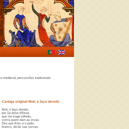
co medieval, percussões tradicionais
Cantiga original
Moir, e faço dereito
Moir, e faço dereito,
por ũa dona d'Elvas,
que me trage tolheito,
com'a quem dam as ervas.
Des que lh'eu vi o peito
branco, dix'às sas servas: