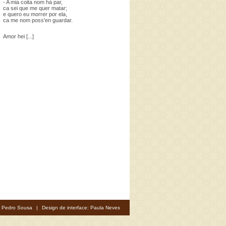
- A mia coita nom há par,
ca sei que me quer matar;
e quero eu morrer por ela,
ca me nom poss'en guardar.
Amor hei [...]
: Pedro Sousa
|
Design de interface: Paula Neves