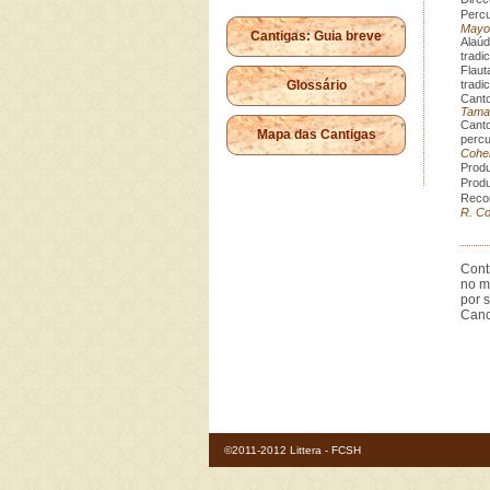
Percu
Mayo
Cantigas: Guia breve
Alaúd
tradic
Flaut
Glossário
tradic
Canto
Tama
Canto
Mapa das Cantigas
percu
Cohe
Produ
Produ
Recon
R. C
Cont
no m
por 
Canc
©2011-2012 Littera - FCSH