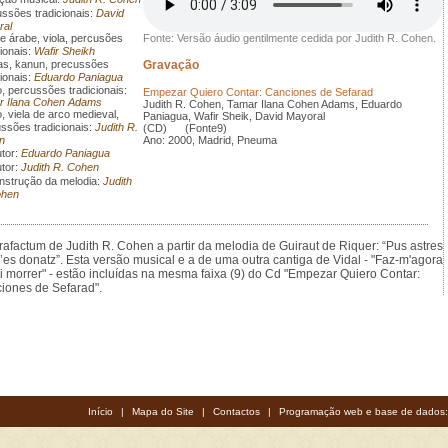
ssões tradicionais:
David
ral
e árabe, viola, percusões
Fonte: Versão áudio gentilmente cedida por Judith R. Cohen.
ionais:
Wafir Sheikh
as, kanun, precussões
Gravação
ionais:
Eduardo Paniagua
, percussões tradicionais:
Empezar Quiero Contar: Canciones de Sefarad
r Ilana Cohen Adams
Judith R. Cohen, Tamar Ilana Cohen Adams, Eduardo
, viela de arco medieval,
Paniagua, Wafir Sheik, David Mayoral
ssões tradicionais:
Judith R.
(CD) (Fonte9)
n
Ano: 2000, Madrid, Pneuma
tor:
Eduardo Paniagua
tor:
Judith R. Cohen
strução da melodia:
Judith
ohen
rafactum de Judith R. Cohen a partir da melodia de Guiraut de Riquer: “Pus astres
’es donatz”. Esta versão musical e a de uma outra cantiga de Vidal - "Faz-m'agora
si morrer" - estão incluídas na mesma faixa (9) do Cd "Empezar Quiero Contar:
iones de Sefarad".
Início
|
Mapa do Site
|
Contactos
|
Programação web e base de dados