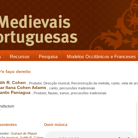
a
Recursos
Pesquisa
Modelos Occitânicos e Franceses
'e faço dereito
ith R. Cohen
, Produtor, Direcção musical, Reconstrução da melodia, canto, viela de ar
ar Ilana Cohen Adams
, canto, percussões tradicionais
ardo Paniagua
, Produtor, flautas, kanun, precussões tradicionais
rafactum
7
rvenientes
Ouvir música
sitor:
Guiraut de Riquer
ção musical:
Judith R. Cohen