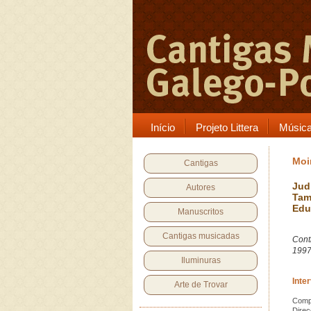
Início
Projeto Littera
Músic
Moir
Cantigas
Jud
Autores
Tam
Edu
Manuscritos
Cantigas musicadas
Cont
199
Iluminuras
Inte
Arte de Trovar
Compo
Direc