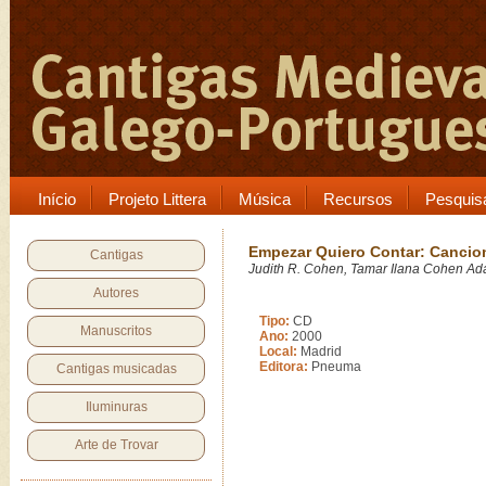
Início
Projeto Littera
Música
Recursos
Pesquis
Empezar Quiero Contar: Cancio
Cantigas
Judith R. Cohen, Tamar Ilana Cohen Ad
Autores
Tipo:
CD
Manuscritos
Ano:
2000
Local:
Madrid
Editora:
Pneuma
Cantigas musicadas
Iluminuras
Arte de Trovar