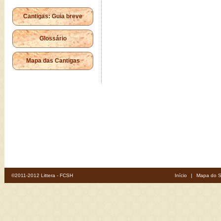
Cantigas: Guia breve
Glossário
Mapa das Cantigas
©2011-2012 Littera - FCSH
Início
|
Mapa do S