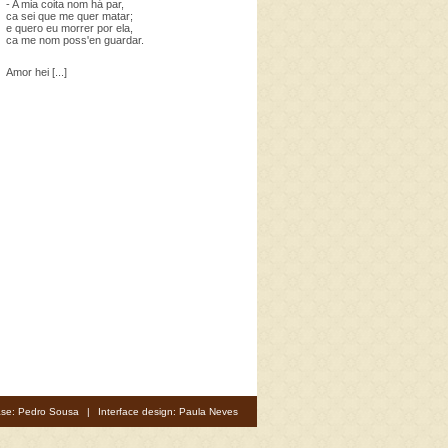
- A mia coita nom há par,
ca sei que me quer matar;
e quero eu morrer por ela,
ca me nom poss'en guardar.
Amor hei [...]
se: Pedro Sousa
|
Interface design: Paula Neves