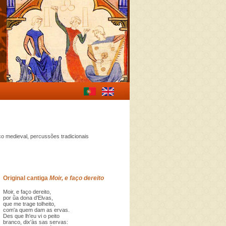
co medieval, percussões tradicionais
Original cantiga
Moir, e faço dereito
Moir, e faço dereito,
por ũa dona d'Elvas,
que me trage tolheito,
com'a quem dam as ervas.
Des que lh'eu vi o peito
branco, dix'às sas servas: