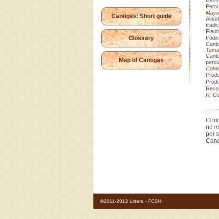
Percu
Mayo
Cantigas: Short guide
Alaúd
tradic
Flaut
Glossary
tradic
Canto
Tama
Canto
Map of Cantigas
percu
Cohe
Produ
Produ
Recon
R. C
Cont
no m
por 
Canc
©2011-2012 Littera - FCSH