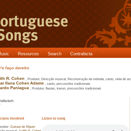
usic
Resources
Search
Contrafacta
'e faço dereito
ith R. Cohen
, Produtor, Direcção musical, Reconstrução da melodia, canto, viela de ar
ar Ilana Cohen Adams
, canto, percussões tradicionais
ardo Paniagua
, Produtor, flautas, kanun, precussões tradicionais
rafactum
7
cians involved
Listen to song
sitor:
Guiraut de Riquer
ção musical:
Judith R. Cohen