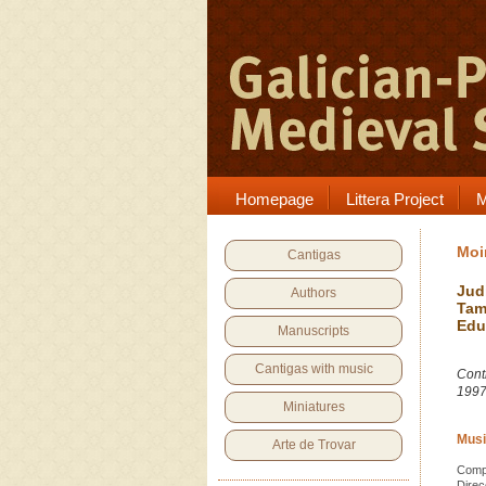
Homepage
Littera Project
M
Moir
Cantigas
Jud
Authors
Tam
Edu
Manuscripts
Cantigas with music
Cont
199
Miniatures
Musi
Arte de Trovar
Compo
Direc