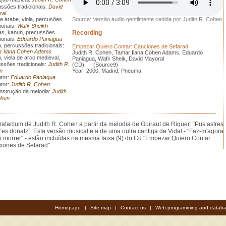
ssões tradicionais:
David
ral
e árabe, viola, percusões
Source: Versão áudio gentilmente cedida por Judith R. Cohen.
ionais:
Wafir Sheikh
as, kanun, precussões
Recording
ionais:
Eduardo Paniagua
, percussões tradicionais:
Empezar Quiero Contar: Canciones de Sefarad
r Ilana Cohen Adams
Judith R. Cohen, Tamar Ilana Cohen Adams, Eduardo
, viela de arco medieval,
Paniagua, Wafir Sheik, David Mayoral
ssões tradicionais:
Judith R.
(CD) (Source9)
n
Year: 2000, Madrid, Pneuma
tor:
Eduardo Paniagua
tor:
Judith R. Cohen
strução da melodia:
Judith
ohen
rafactum de Judith R. Cohen a partir da melodia de Guiraut de Riquer: “Pus astres
’es donatz”. Esta versão musical e a de uma outra cantiga de Vidal - "Faz-m'agora
si morrer" - estão incluídas na mesma faixa (9) do Cd "Empezar Quiero Contar:
iones de Sefarad".
Homepage
|
Site map
|
Contact us
|
Web programming and databa